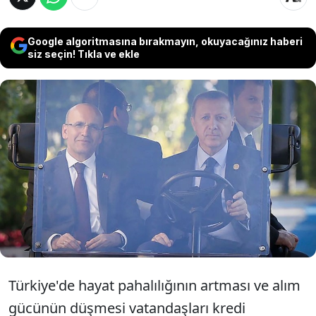
Google algoritmasına bırakmayın, okuyacağınız haberi
siz seçin! Tıkla ve ekle
Ekonomi yönetimine Mehmet Şimşek'in
getirilmesinin ardından kredi kartı borcu
nedeniyle yasal takibe düşenlerin sayısı
son iki yılda 10 katına çıktı.
Türkiye'de hayat pahalılığının artması ve alım
gücünün düşmesi vatandaşları kredi