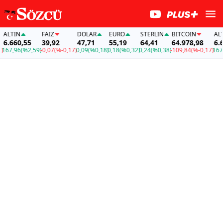
TIN
FAİZ
DOLAR
EURO
STERLIN
BITCOIN
ALTIN
660,55
39,92
47,71
55,19
64,41
64.978,98
6.660
7,96
(%2,59)
-0,07
(%-0,17)
0,09
(%0,18)
0,18
(%0,32)
0,24
(%0,38)
-109,84
(%-0,17)
167,96