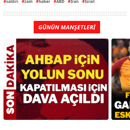
saldırı
zam
haber
ABD
İran
İsrail
GÜNÜN MANŞETLERİ