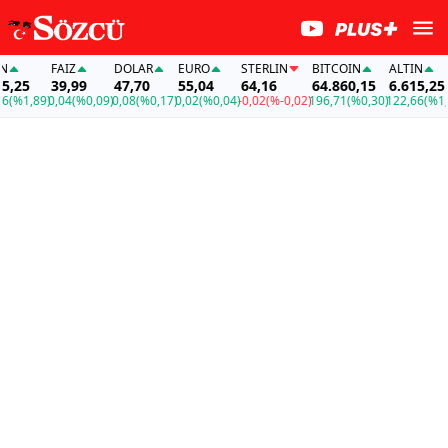
FAİZ
DOLAR
EURO
STERLIN
BITCOIN
ALTIN
25
39,99
47,70
55,04
64,16
64.860,15
6.615,25
%1,89)
0,04
(%0,09)
0,08
(%0,17)
0,02
(%0,04)
-0,02
(%-0,02)
196,71
(%0,30)
122,66
(%1,89)