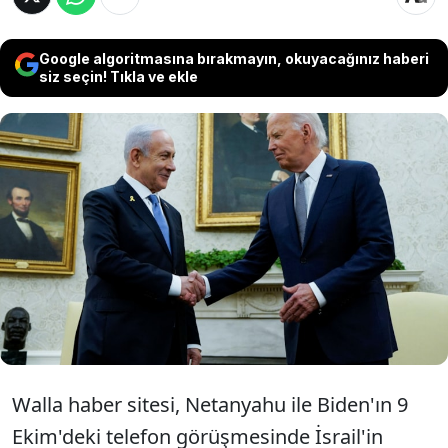
Google algoritmasına bırakmayın, okuyacağınız haberi
siz seçin! Tıkla ve ekle
İsrail Başbakanı Binyamin Netanyahu ile
ABD Başkanı Joe Biden'ın İran'a saldırı
planının kapsamı konusunda mutabakata
yakın oldukları açıklandı.
Walla haber sitesi, Netanyahu ile Biden'ın 9
Ekim'deki telefon görüşmesinde İsrail'in