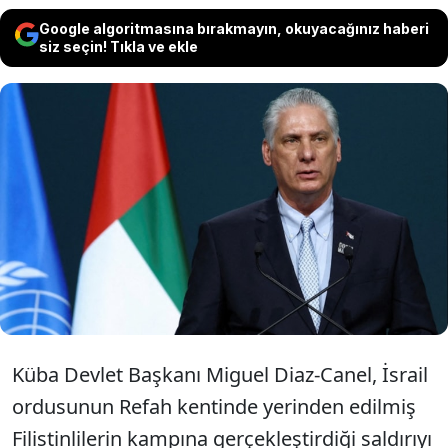
Google algoritmasına bırakmayın, okuyacağınız haberi
siz seçin! Tıkla ve ekle
İsrail'in Filistin'de sivillere yönelik
saldırıları bitmek bilmezken, bir
tepki de Küba'dan geldi.
Küba Devlet Başkanı Miguel Diaz-Canel, İsrail
ordusunun Refah kentinde yerinden edilmiş
Filistinlilerin kampına gerçekleştirdiği saldırıyı