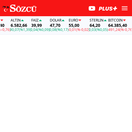
ALTIN
FAİZ
DOLAR
EURO
STERLIN
BITCOIN
A
0
6.582,66
39,99
47,70
55,00
64,20
64.385,40
6
,76)
90,07
(%1,39)
0,04
(%0,09)
0,08
(%0,17)
-0,01
(%-0,02)
0,03
(%0,05)
-491,24
(%-0,76)
90