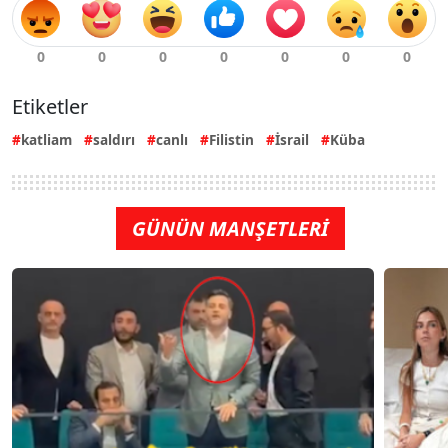
Etiketler
katliam
saldırı
canlı
Filistin
İsrail
Küba
GÜNÜN MANŞETLERİ