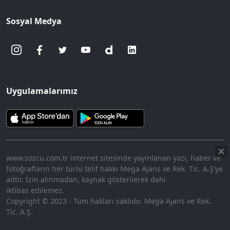
Sosyal Medya
Uygulamalarımız
www.sozcu.com.tr internet sitesinde yayınlanan yazı, haber ve
fotoğrafların her türlü telif hakkı Mega Ajans ve Rek. Tic. A.Ş'ye
aittir. İzin alınmadan, kaynak gösterilerek dahi
iktibas edilemez.
Copyright © 2023 - Tüm hakları saklıdır. Mega Ajans ve Rek.
Tic. A.Ş.
HABERİ OKU
➜
00:17
/ 02:14