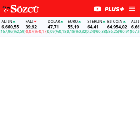
LTIN
FAİZ
DOLAR
EURO
STERLIN
BITCOIN
ALTIN
.660,55
39,92
47,71
55,19
64,41
64.954,02
6.660
67,96
(%2,59)
-0,07
(%-0,17)
0,09
(%0,18)
0,18
(%0,32)
0,24
(%0,38)
586,25
(%0,91)
167,96