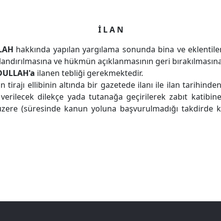
İ L A N
LAH
hakkında yapılan yargılama sonunda bina ve eklentiler
alandırılmasına ve hükmün açıklanmasının geri bırakılmasına 
ULLAH'a
ilanen tebliği gerekmektedir.
irajı ellibinin altında bir gazetede ilanı ile ilan tarihind
erilecek dilekçe yada tutanağa geçirilerek zabıt katibin
zere (süresinde kanun yoluna başvurulmadığı takdirde kar