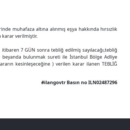
inde muhafaza altına alınmış eşya hakkında hırsızlık
karar verilmiştir.
en itibaren 7 GÜN sonra tebliğ edilmiş sayılacağı,tebliğ
e beyanda bulunmak sureti ile İstanbul Bölge Adliye
arın kesinleşeceğine ) verilen karar ilanen TEBLİĞ
#ilangovtr Basın no ILN02487296