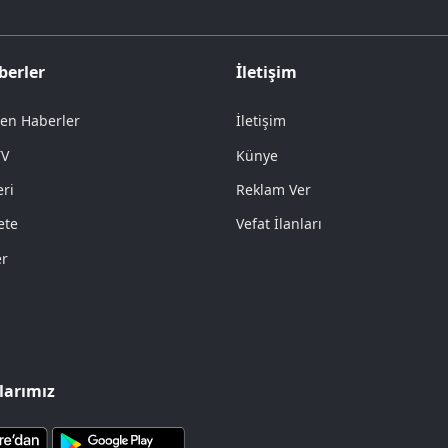
berler
İletişim
en Haberler
İletişim
TV
Künye
ri
Reklam Ver
ete
Vefat İlanları
er
arımız