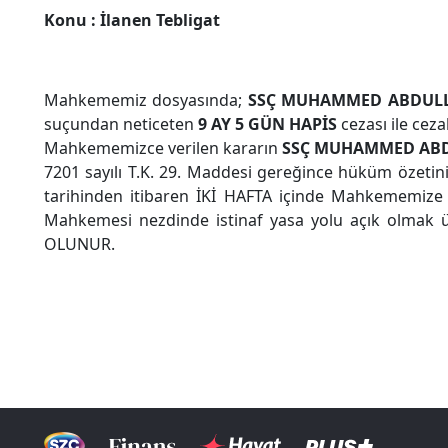
Konu
: İlanen Tebligat
Mahkememiz dosyasında;
SSÇ MUHAMMED ABDUL
suçundan neticeten
9 AY 5 GÜN HAPİS
cezası ile cez
Mahkememizce verilen kararın
SSÇ
MUHAMMED ABD
7201 sayılı T.K. 29. Maddesi gereğince hüküm özetinin t
tarihinden itibaren İKİ HAFTA içinde Mahkememize v
Mahkemesi nezdinde istinaf yasa yolu açık olmak ü
OLUNUR.