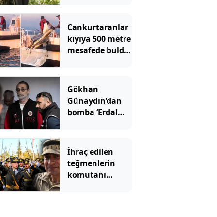
liraya
dayanacak
Cankurtaranlar
kıyıya 500 metre
mesafede buldu!
İhbar üzerine
ekipler geldi
Gökhan
Günaydın’dan
bomba ‘Erdal
Beşikçioğlu’
çıkışı
İhraç edilen
teğmenlerin
komutanı
emekliliğe sevk
edildi!