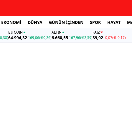
EKONOMİ
DÜNYA
GÜNÜN İÇİNDEN
SPOR
HAYAT
M
BITCOIN
ALTIN
FAİZ
64.994,32
6.660,55
39,92
0,38)
169,06
(%0,26)
167,96
(%2,59)
-0,07
(%-0,17)