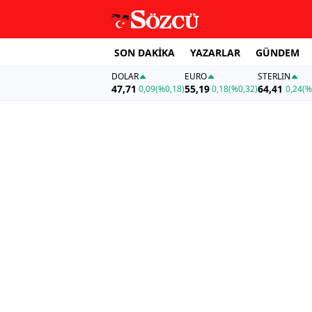
SON DAKİKA
YAZARLAR
GÜNDEM
DOLAR
EURO
STERLIN
47,71
55,19
64,41
0,09
(%0,18)
0,18
(%0,32)
0,24
(%