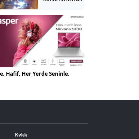
ahlaksız teklif
e, Hafif, Her Yerde Seninle.
Kvkk