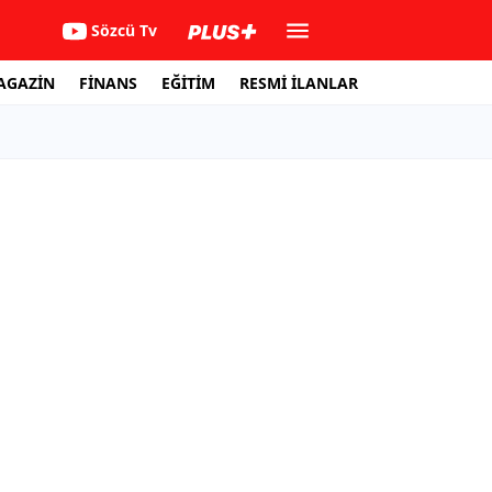
Sözcü Tv
AGAZİN
FİNANS
EĞİTİM
RESMİ İLANLAR