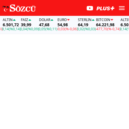
LTIN
FAİZ
DOLAR
EURO
STERLIN
BITCOIN
ALTIN
.501,72
39,99
47,68
54,98
64,19
64.221,98
6.501,
14
(%0,14)
0,04
(%0,09)
0,05
(%0,11)
-0,03
(%-0,06)
0,02
(%0,03)
-477,70
(%-0,74)
9,14
(%0,