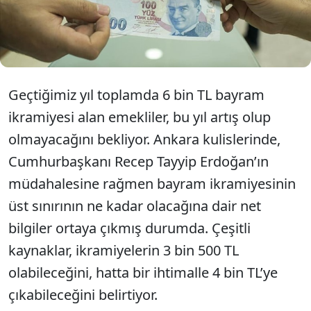
emekliler bayram ikramiyesinin ne kadar olacağını
ve zam yapılacak mı diye merak ediyor. İşte Ankara
kulislerinden sızan zam oranı.
Geçtiğimiz yıl toplamda 6 bin TL bayram
ikramiyesi alan emekliler, bu yıl artış olup
olmayacağını bekliyor. Ankara kulislerinde,
Cumhurbaşkanı Recep Tayyip Erdoğan’ın
müdahalesine rağmen bayram ikramiyesinin
üst sınırının ne kadar olacağına dair net
bilgiler ortaya çıkmış durumda. Çeşitli
kaynaklar, ikramiyelerin 3 bin 500 TL
olabileceğini, hatta bir ihtimalle 4 bin TL’ye
çıkabileceğini belirtiyor.