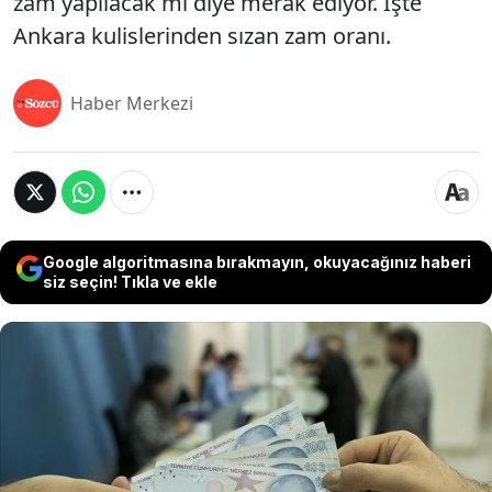
zam yapılacak mı diye merak ediyor. İşte
Ankara kulislerinden sızan zam oranı.
Haber Merkezi
Google algoritmasına bırakmayın, okuyacağınız haberi
siz seçin! Tıkla ve ekle
Emekli maaşlarındaki artış, emeklilerin
beklentilerini karşılamadı ve yaklaşık 16 milyon hak
sahibi, gözlerini bayram ikramiyelerine çevirdi.
2018 yılından bu yana yılda iki kez bayram
ikramiyesi alan emekliler, 2025 yılında Mart ve
Haziran ayında bu ikramiyeleri alacaklar. Ancak,