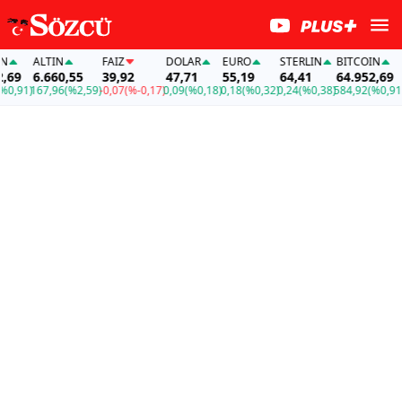
ALTIN
FAİZ
DOLAR
EURO
STERLIN
BITCOIN
A
69
6.660,55
39,92
47,71
55,19
64,41
64.952,69
6
,91)
167,96
(%2,59)
-0,07
(%-0,17)
0,09
(%0,18)
0,18
(%0,32)
0,24
(%0,38)
584,92
(%0,91)
16