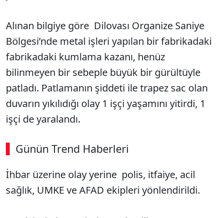
Alınan bilgiye göre Dilovası Organize Saniye
Bölgesi’nde metal işleri yapılan bir fabrikadaki
fabrikadaki kumlama kazanı, henüz
bilinmeyen bir sebeple büyük bir gürültüyle
patladı. Patlamanın şiddeti ile trapez sac olan
duvarın yıkılıdığı olay 1 işçi yaşamını yitirdi, 1
işçi de yaralandı.
Günün Trend Haberleri
00:02
/ 08:43
İhbar üzerine olay yerine polis, itfaiye, acil
Sesi Aç
sağlık, UMKE ve AFAD ekipleri yönlendirildi.