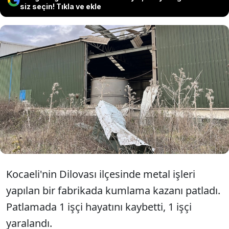
siz seçin! Tıkla ve ekle
Kocaeli'de faaliyet gösteren bir
fabrikada kumlama kazanının
patlaması sonucu 1 işçi yaşamını yitirdi,
1 işçi yaralandı.
Kocaeli'nin Dilovası ilçesinde metal işleri
yapılan bir fabrikada kumlama kazanı patladı.
Patlamada 1 işçi hayatını kaybetti, 1 işçi
yaralandı.