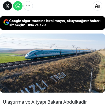
Google algoritmasına bırakmayın, okuyacağınız haberi
siz seçin! Tıkla ve ekle
Ulaştırma ve Altyapı Bakanı Abdulkadir
Uraloğlu, Kurban Bayramı dolayısıyla artacak
yolcu talebinin karşılanabilmesi için ek vagon
ve seferlerle trenlerde 18 bin 644 kişilik
kapasite oluşturacaklarını belirtti.
Ulaştırma ve Altyapı Bakanı Abdulkadir