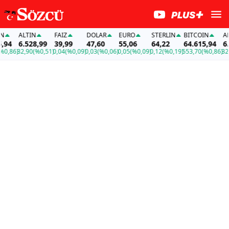
ALTIN
FAİZ
DOLAR
EURO
STERLIN
BITCOIN
ALTI
4
6.528,99
39,99
47,60
55,06
64,22
64.615,94
6.52
,86)
32,90
(%0,51)
0,04
(%0,09)
0,03
(%0,06)
0,05
(%0,09)
0,12
(%0,19)
553,70
(%0,86)
32,90