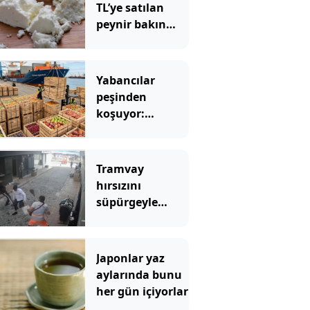
TL’ye satılan
peynir bakın
hangi sütten
yapılıyor
Yabancılar
peşinden
koşuyor:
Türkiye'yi dünya
zirvesine
taşıyan 3 lezzet
Tramvay
hırsızını
süpürgeyle
durdurmaya
çalıştı
Japonlar yaz
aylarında bunu
her gün içiyorlar