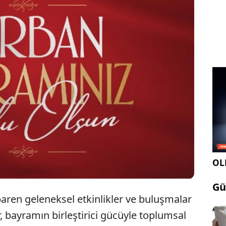
 Bayramı, dünya genelinde milyonlarca insanı
dayanışma ve barış atmosferinde bir araya getirdi.
istan’a, Özbekistan’dan farklı coğrafyalara kadar
at üzerinde kent meydanları ve tarihi alanlar,
kültürel hareketlilikle doldu taştı.
OLE
Gü
baren geleneksel etkinlikler ve buluşmalar
r, bayramın birleştirici gücüyle toplumsal