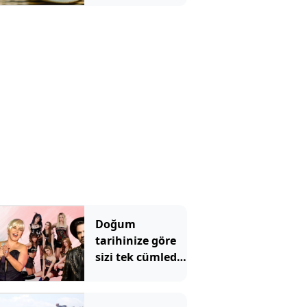
Doğum
tarihinize göre
sizi tek cümlede
özetleyen şarkı