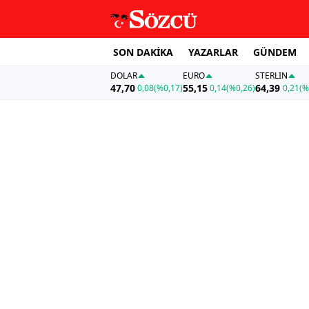
SON DAKİKA
YAZARLAR
GÜNDEM
DOLAR
EURO
STERLIN
47,70
55,15
64,39
0,08
(%0,17)
0,14
(%0,26)
0,21
(%