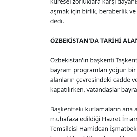
küresel zorluklara karşı dayan
aşmak için birlik, beraberlik v
dedi.
ÖZBEKİSTAN'DA TARİHİ AL
Özbekistan’ın başkenti Taşken
bayram programları yoğun bir ka
alanların çevresindeki cadde v
kapatılırken, vatandaşlar bayr
Başkentteki kutlamaların ana 
muhafaza edildiği Hazret İmam 
Temsilcisi Hamidcan İşmatbek