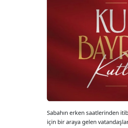
Geleneksel Kurban
ortak bir sevinç, 
Kamboçya’dan Gürc
uzanan geniş bir h
bayramın getirdiği 
Sabahın erken saatlerinden iti
için bir araya gelen vatandaşla