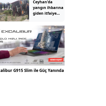
Ceyhan'da
yangın ihbarına
giden itfaiye
aracı devrildi: 3
yaralı
alibur G915 Slim ile Güç Yanında