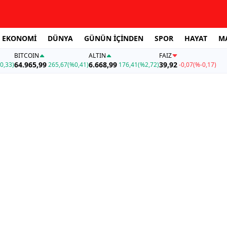
EKONOMİ
DÜNYA
GÜNÜN İÇİNDEN
SPOR
HAYAT
M
BITCOIN
ALTIN
FAİZ
64.965,99
6.668,99
39,92
0,33)
265,67
(%0,41)
176,41
(%2,72)
-0,07
(%-0,17)