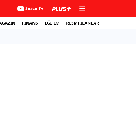
Sözcü Tv
AGAZİN
FİNANS
EĞİTİM
RESMİ İLANLAR