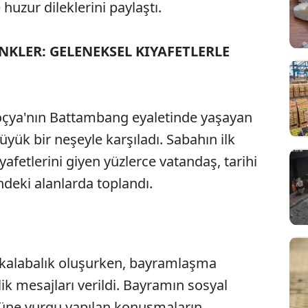
 huzur dileklerini paylaştı.
KLER: GELENEKSEL KIYAFETLERLE
çya'nın Battambang eyaletinde yaşayan
ük bir neşeyle karşıladı. Sabahın ilk
kıyafetlerini giyen yüzlerce vatandaş, tarihi
deki alanlarda toplandı.
 kalabalık oluşurken, bayramlaşma
lik mesajları verildi. Bayramın sosyal
ne vurgu yapılan konuşmaların