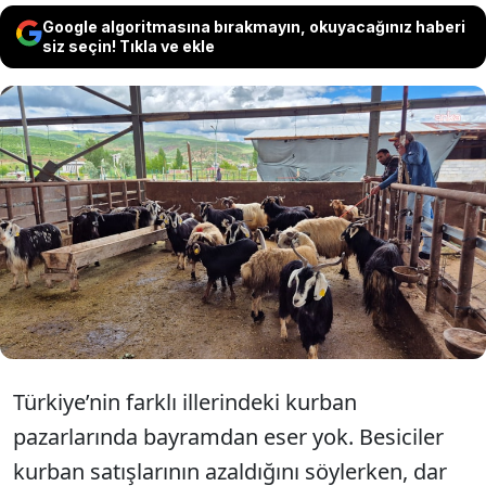
Google algoritmasına bırakmayın, okuyacağınız haberi
siz seçin! Tıkla ve ekle
Fiyatları öğrenen çoğu kişi, kurban
pazarlarından eli boş dönüyor. Besiciler,
satışların iyi gitmediğini söylerken,
pazarlarda hareketlilik umudu bugüne
kaldı.
Türkiye’nin farklı illerindeki kurban
pazarlarında bayramdan eser yok. Besiciler
kurban satışlarının azaldığını söylerken, dar