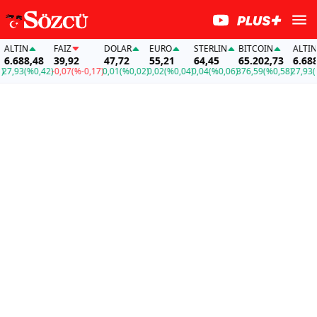
TIN
FAİZ
DOLAR
EURO
STERLIN
BITCOIN
ALTIN
688,48
39,92
47,72
55,21
64,45
65.202,73
6.688,48
93
(%0,42)
-0,07
(%-0,17)
0,01
(%0,02)
0,02
(%0,04)
0,04
(%0,06)
376,59
(%0,58)
27,93
(%0,