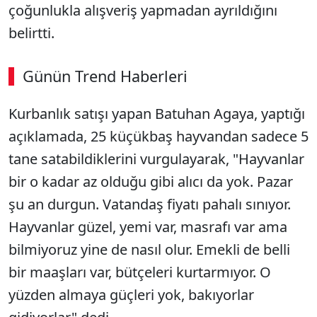
çoğunlukla alışveriş yapmadan ayrıldığını
belirtti.
Günün Trend Haberleri
00:02
/ 08:15
Kurbanlık satışı yapan Batuhan Agaya, yaptığı
Sesi Aç
açıklamada, 25 küçükbaş hayvandan sadece 5
tane satabildiklerini vurgulayarak, "Hayvanlar
bir o kadar az olduğu gibi alıcı da yok. Pazar
şu an durgun. Vatandaş fiyatı pahalı sınıyor.
Hayvanlar güzel, yemi var, masrafı var ama
bilmiyoruz yine de nasıl olur. Emekli de belli
bir maaşları var, bütçeleri kurtarmıyor. O
yüzden almaya güçleri yok, bakıyorlar