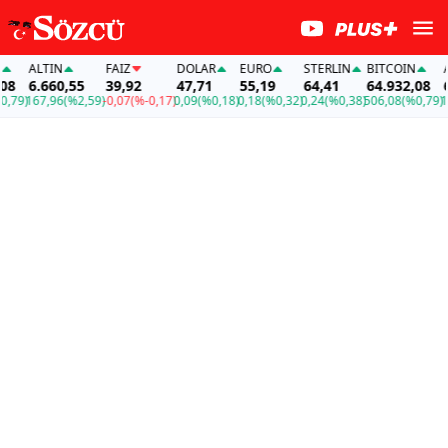
ALTIN
FAİZ
DOLAR
EURO
STERLIN
BITCOIN
AL
6.660,55
39,92
47,71
55,19
64,41
64.932,08
6.
79)
167,96
(%2,59)
-0,07
(%-0,17)
0,09
(%0,18)
0,18
(%0,32)
0,24
(%0,38)
506,08
(%0,79)
167