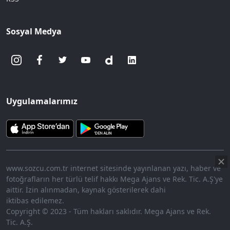
Sosyal Medya
Uygulamalarımız
www.sozcu.com.tr internet sitesinde yayınlanan yazı, haber ve
fotoğrafların her türlü telif hakkı Mega Ajans ve Rek. Tic. A.Ş'ye
aittir. İzin alınmadan, kaynak gösterilerek dahi
iktibas edilemez.
Copyright © 2023 - Tüm hakları saklıdır. Mega Ajans ve Rek.
Tic. A.Ş.
360p
Loaded
:
Sesi