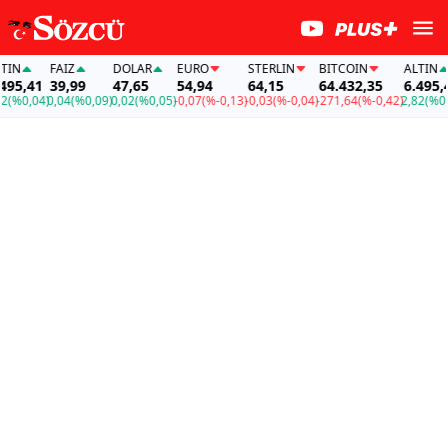
FAİZ
DOLAR
EURO
STERLIN
BITCOIN
ALTIN
F
41
39,99
47,65
54,94
64,15
64.432,35
6.495,41
3
,04)
0,04
(%0,09)
0,02
(%0,05)
-0,07
(%-0,13)
-0,03
(%-0,04)
-271,64
(%-0,42)
2,82
(%0,04)
0,