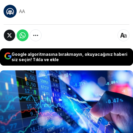
AA
Google algoritmasına bırakmayın, okuyacağınız haberi
siz seçin! Tıkla ve ekle
ABD Merkez Bankası’nın (Fed) faiz indirimlerini
tamamlamış olabileceğine dair beklentiler ve
büyük teknoloji şirketlerinin bilanço sonuçları,
küresel piyasalarda satış baskısını artırdı. ABD’de
hükümetin bir aydır kapalı olması ve Çin
ekonomisindeki zayıf veriler de risk iştahını
düşürdü.