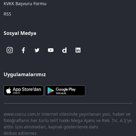
KVKK Başvuru Formu
RSS
Sosyal Medya
Uygulamalarımız
www.sozcu.com.tr internet sitesinde yayınlanan yazı, haber ve
fotoğrafların her türlü telif hakkı Mega Ajans ve Rek. Tic. A.Ş'ye
aittir. İzin alınmadan, kaynak gösterilerek dahi
iktibas edilemez.