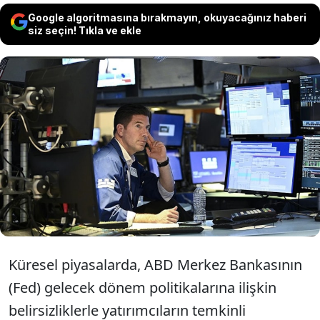
Google algoritmasına bırakmayın, okuyacağınız haberi
siz seçin! Tıkla ve ekle
Küresel piyasalar Fed belirsizliğinin
etkisiyle temkinli seyrederken gözler bu
hafta açıklanacak ABD enflasyon verisine
ve Fed yetkililerinin açıklamalarına çevrildi.
Küresel piyasalarda, ABD Merkez Bankasının
(Fed) gelecek dönem politikalarına ilişkin
belirsizliklerle yatırımcıların temkinli