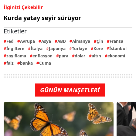
İlginizi Çekebilir
Kurda yatay seyir sürüyor
Etiketler
Fed
Avrupa
Asya
ABD
Almanya
Çin
Fransa
İngiltere
İtalya
Japonya
Türkiye
Kore
İstanbul
zayıflama
enflasyon
para
dolar
altın
ekonomi
faiz
banka
Cuma
GÜNÜN MANŞETLERİ