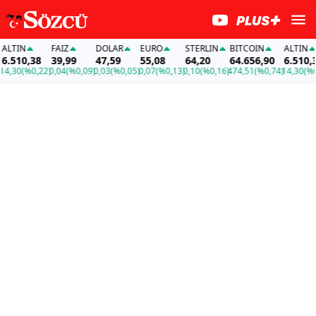
IN
FAİZ
DOLAR
EURO
STERLIN
BITCOIN
ALTIN
10,38
39,99
47,59
55,08
64,20
64.656,90
6.510,38
0
(%0,22)
0,04
(%0,09)
0,03
(%0,05)
0,07
(%0,13)
0,10
(%0,16)
474,51
(%0,74)
14,30
(%0,22)