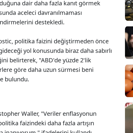
uduğuna dair daha fazla kanıt görmek
onusunda aceleci davranılmaması
ndirmelerini destekledi.
tic, politika faizini değiştirmeden önce
ideceği yol konusunda biraz daha sabırlı
ni belirterek, "ABD'de yüzde 2'lik
rlere göre daha uzun sürmesi beni
de bulundu.
topher Waller, "Veriler enflasyonun
litika faizindeki daha fazla artışın
inanıyorum." ifadelerini kullandı.