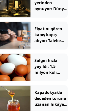
yerinden
oynuyor: Dünya
devinden 22 ay
sonra tarihi
hamle
Fiyatını gören
kapış kapış
alıyor: Talebe
stok yetişmiyor
Salgın hızla
yayıldı: 1,5
milyon koli
yumurta
toplatıldı
Kapadokya’da
dededen toruna
uzanan hikâye:
136 kovanla bal