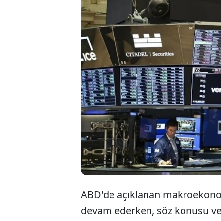
ABD Merkez B
beklentileri
piyasalarda h
hafta ABD'de
ABD'de açıklanan makroekonomi
devam ederken, söz konusu ver