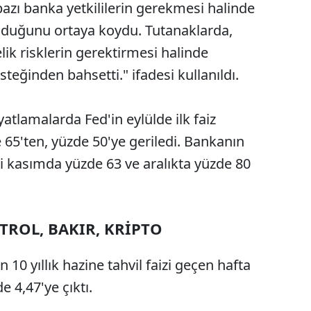
bazı banka yetkililerin gerekmesi halinde
 olduğunu ortaya koydu. Tutanaklarda,
elik risklerin gerektirmesi halinde
steğinden bahsetti." ifadesi kullanıldı.
yatlamalarda Fed'in eylülde ilk faiz
 65'ten, yüzde 50'ye geriledi. Bankanın
li kasımda yüzde 63 ve aralıkta yüzde 80
ETROL, BAKIR, KRİPTO
 10 yıllık hazine tahvil faizi geçen hafta
e 4,47'ye çıktı.