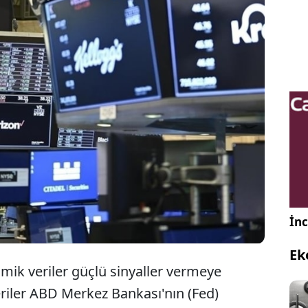
ankası'nın (Fed) ilk faiz indirimine ilişkin
n yılın son çeyreğine ötelenmesiyle küresel
afta içi negatif bir seyir izlenirken, gözler gelecek
 açıklanacak büyüme verisine çevrildi.
İnc
Ek
k veriler güçlü sinyaller vermeye
iler ABD Merkez Bankası'nın (Fed)