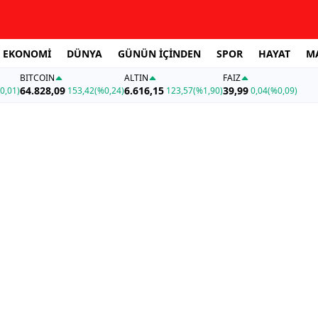
EKONOMİ
DÜNYA
GÜNÜN İÇİNDEN
SPOR
HAYAT
M
BITCOIN
ALTIN
FAİZ
64.828,09
6.616,15
39,99
0,01)
153,42
(%0,24)
123,57
(%1,90)
0,04
(%0,09)