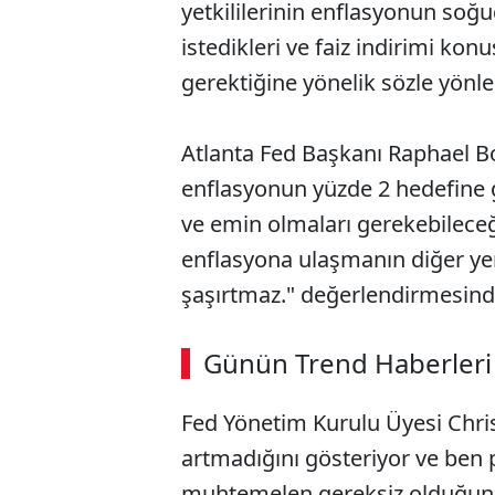
yetkililerinin enflasyonun soğ
istedikleri ve faiz indirimi k
gerektiğine yönelik sözle yönle
Atlanta Fed Başkanı Raphael Bos
enflasyonun yüzde 2 hedefine g
ve emin olmaları gerekebileceği
enflasyona ulaşmanın diğer ye
şaşırtmaz." değerlendirmesin
Günün Trend Haberleri
Fed Yönetim Kurulu Üyesi Chris
artmadığını gösteriyor ve ben po
muhtemelen gereksiz olduğuna 