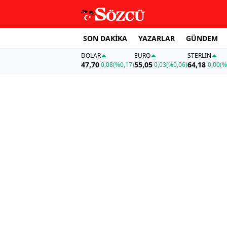
SON DAKİKA
YAZARLAR
GÜNDEM
DOLAR
EURO
STERLIN
47,70
55,05
64,18
0,08
(%0,17)
0,03
(%0,06)
0,00
(%