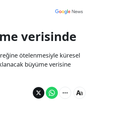
üme verisinde
eyreğine ötelenmesiyle küresel
açıklanacak büyüme verisine