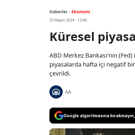
Haberler -
Ekonomi
25 Mayıs 2024 - 12:40
Küresel piyas
ABD Merkez Bankası'nın (Fed) il
piyasalarda hafta içi negatif b
çevrildi.
AA
Google algoritmasına bırakmayın, 