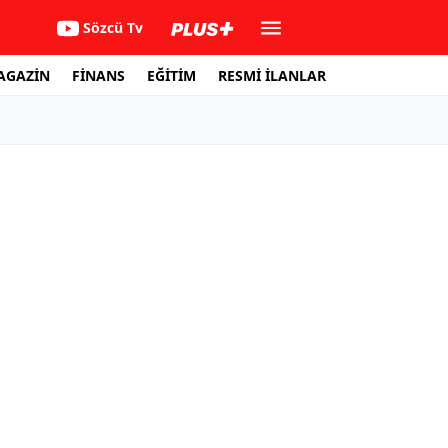
Sözcü Tv
AGAZİN
FİNANS
EĞİTİM
RESMİ İLANLAR