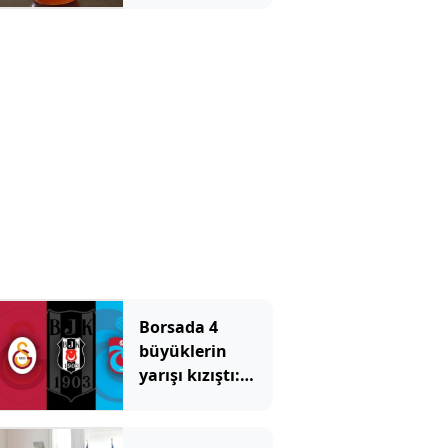
markası kurdu
Borsada 4
büyüklerin
yarışı kızıştı:
Yatırımcısına
kazandıran tek
takım Beşiktaş