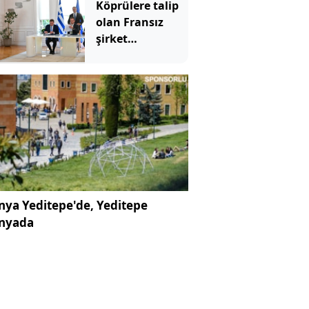
Köprülere talip
olan Fransız
şirket
komşunun
elektriğini
döşüyor
ya Yeditepe'de, Yeditepe
nyada