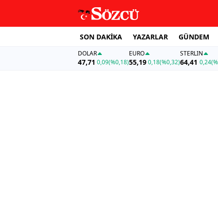
SON DAKİKA
YAZARLAR
GÜNDEM
DOLAR
EURO
STERLIN
47,71
55,19
64,41
0,09
(%0,18)
0,18
(%0,32)
0,24
(%