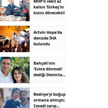
MHP'li vekil az
kalsın Türkeş'in
kızını dövecekti!
Artvin Hopa'da
denizde İHA
bulundu
Bahçeli'nin
'Evine dönmeli'
dediği Demirtaş
için Erdoğan'ın
yardımcısından
şaşırtan sözler
Bedriye'yi boğup
ormana atmıştı:
Cesedi sarıp