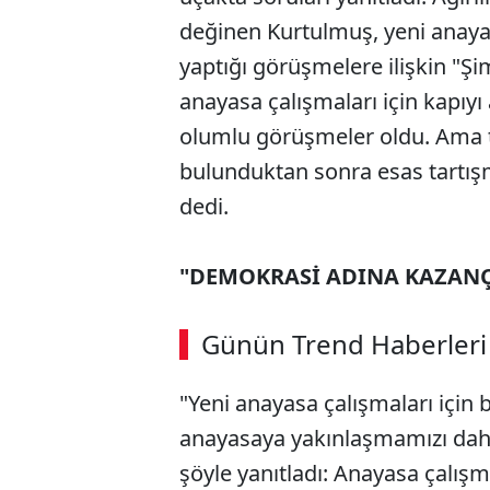
değinen Kurtulmuş, yeni anayas
yaptığı görüşmelere ilişkin "Şim
anayasa çalışmaları için kapıyı a
olumlu görüşmeler oldu. Ama 
bulunduktan sonra esas tartışm
dedi.
"DEMOKRASİ ADINA KAZAN
ABERİ OKU
➜
Günün Trend Haberleri
00:02
/ 09:15
"Yeni anayasa çalışmaları için b
anayasaya yakınlaşmamızı dah
şöyle yanıtladı: Anayasa çalışm