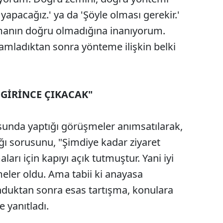
pacağız.' ya da 'Şöyle olması gerekir.'
manın doğru olmadığına inanıyorum.
amladıktan sonra yönteme ilişkin belki
GİRİNCE ÇIKACAK"
unda yaptığı görüşmeler anımsatılarak,
ğı sorusunu, "Şimdiye kadar ziyaret
ları için kapıyı açık tutmuştur. Yani iyi
meler oldu. Ama tabii ki anayasa
duktan sonra esas tartışma, konulara
e yanıtladı.