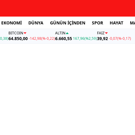
EKONOMİ
DÜNYA
GÜNÜN İÇİNDEN
SPOR
HAYAT
M
BITCOIN
ALTIN
FAİZ
64.850,00
6.660,55
39,92
0,38)
-142,98
(%-0,22)
167,96
(%2,59)
-0,07
(%-0,17)