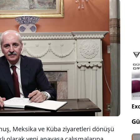
ı Kurtulmuş, partilere yaptığı anayasa ziyaretine
k "Partiler, anayasa çalışmaları için kapıyı açık
Yöntemi bulunduktan sonra esas tartışma,
ildikçe ortaya çıkacaktır" dedi.
Exc
Gü
, Meksika ve Küba ziyaretleri dönüşü
ıklı olarak yeni anayasa çalışmalarına