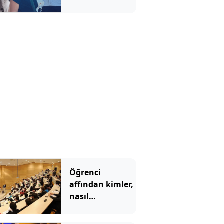
kayınvalidesiyle
bir saat sohbet
etmiş
Öğrenci
affından kimler,
nasıl
yararlanabilecek?
İşte detaylar