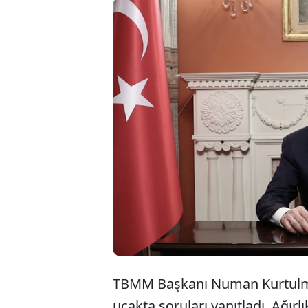
TBMM Başkan
işaret edere
tutmuştur. 
konulara gir
TBMM Başkanı Numan Kurtulmuş
uçakta soruları yanıtladı. Ağırl