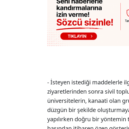
- İsteyen istediği maddelerle ilgi
ziyaretlerinden sonra sivil top
üniversitelerin, kanaati olan gr
düzgün bir şekilde oluşturmaya
yapılırken doğru bir yöntemin t
başından itibaren özen göster