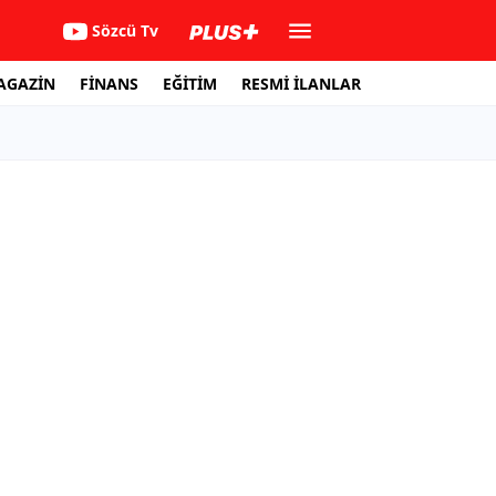
Sözcü Tv
AGAZİN
FİNANS
EĞİTİM
RESMİ İLANLAR