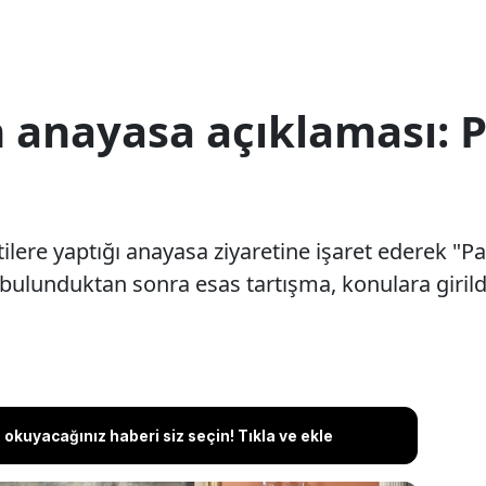
anayasa açıklaması: Pa
re yaptığı anayasa ziyaretine işaret ederek "Part
bulunduktan sonra esas tartışma, konulara girildi
okuyacağınız haberi siz seçin! Tıkla ve ekle