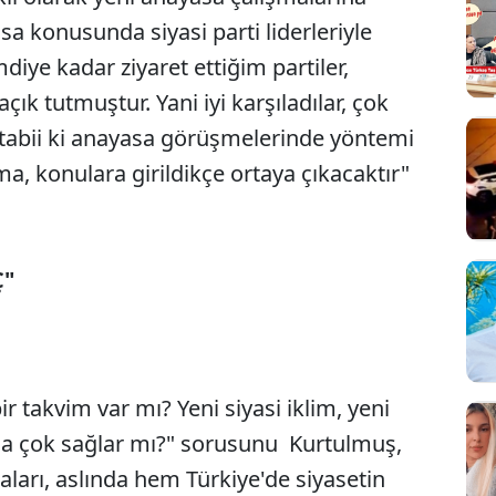
a konusunda siyasi parti liderleriyle
diye kadar ziyaret ettiğim partiler,
çık tutmuştur. Yani iyi karşıladılar, çok
tabii ki anayasa görüşmelerinde yöntemi
a, konulara girildikçe ortaya çıkacaktır"
Ç"
ir takvim var mı? Yeni siyasi iklim, yeni
Sesi Aç
a çok sağlar mı?" sorusunu Kurtulmuş,
aları, aslında hem Türkiye'de siyasetin