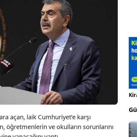
“Neyden kurtulduk! Ondan önce koskoca
Osmanlı İmparatorluğu vardı. Artık Milli
Mücadele diyeceğiz.”
Kir
Gü
tlara açan, laik Cumhuriyet’e karşı
n, öğretmenlerin ve okulların sorunlarını
ine yapacağını yaptı.