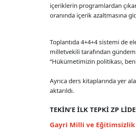
içeriklerin programlardan çıka
oranında içerik azaltmasına gidi
Toplantıda 4+4+4 sistemi de el
milletvekili tarafından gündem
“Hükümetimizin politikası, benim
Ayrıca ders kitaplarında yer al
aktarıldı.
TEKİN’E İLK TEPKİ ZP Lİ
Gayri Milli ve Eğitimsizli