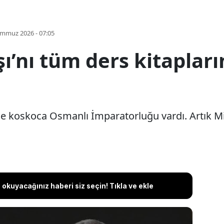
emmuz 2026 - 07:05
ı’nı tüm ders kitaplar
 koskoca Osmanlı İmparatorluğu vardı. Artık Mil
okuyacağınız haberi siz seçin! Tıkla ve ekle