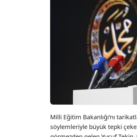
Milli Eğitim Bakanlığı’nı tarika
söylemleriyle büyük tepki çeke
görmezden gelen Yusuf Tekin, y