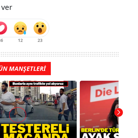
 ver
ÜN MANŞETLERİ