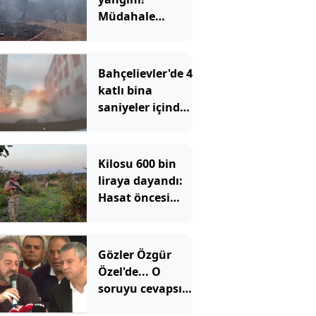
Müdahale
başlatıldı
Bahçelievler'de 4
katlı bina
saniyeler içinde
çöktü: O anlar
kamerada
Kilosu 600 bin
liraya dayandı:
Hasat öncesi
tarlalarda
jandarma 24
saat nöbette
Gözler Özgür
Özel'de... O
soruyu cevapsız
bıraktı