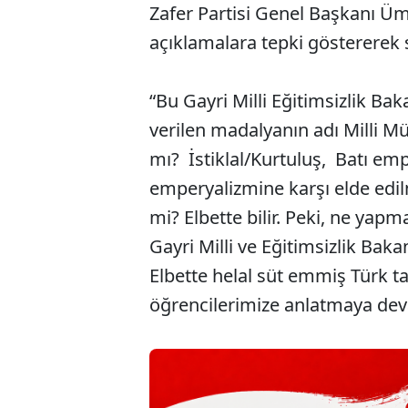
Zafer Partisi Genel Başkanı Üm
açıklamalara tepki göstererek
“Bu Gayri Milli Eğitimsizlik B
verilen madalyanın adı Milli M
mı? İstiklal/Kurtuluş, Batı em
emperyalizmine karşı elde edilm
mi? Elbette bilir. Peki, ne yap
Gayri Milli ve Eğitimsizlik Baka
Elbette helal süt emmiş Türk ta
öğrencilerimize anlatmaya de