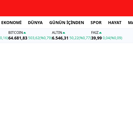
EKONOMİ
DÜNYA
GÜNÜN İÇİNDEN
SPOR
HAYAT
M
BITCOIN
ALTIN
FAİZ
64.681,83
6.546,31
39,99
0,16)
503,62
(%0,79)
50,22
(%0,77)
0,04
(%0,09)