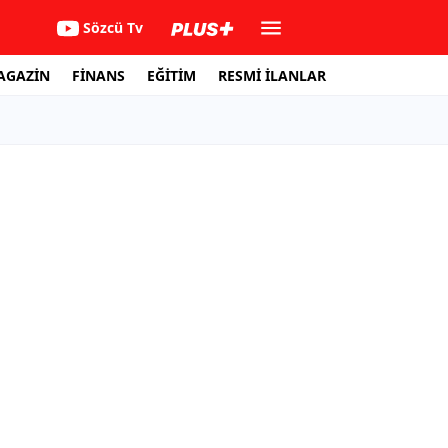
Sözcü Tv
AGAZİN
FİNANS
EĞİTİM
RESMİ İLANLAR