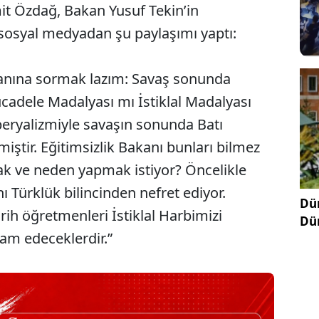
it Özdağ, Bakan Yusuf Tekin’in
 sosyal medyadan şu paylaşımı yaptı:
akanına sormak lazım: Savaş sonunda
ücadele Madalyası mı İstiklal Madalyası
peryalizmiyle savaşın sonunda Batı
iştir. Eğitimsizlik Bakanı bunları bilmez
mak ve neden yapmak istiyor? Öncelikle
nı Türklük bilincinden nefret ediyor.
Dün
rih öğretmenleri İstiklal Harbimizi
Dü
vam edeceklerdir.”