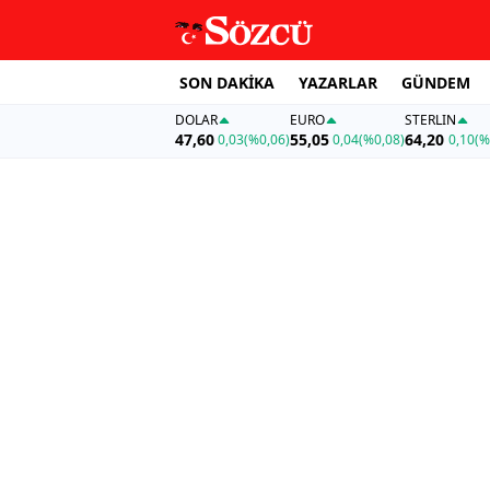
SON DAKİKA
YAZARLAR
GÜNDEM
DOLAR
EURO
STERLIN
47,60
55,05
64,20
0,03
(%0,06)
0,04
(%0,08)
0,10
(%