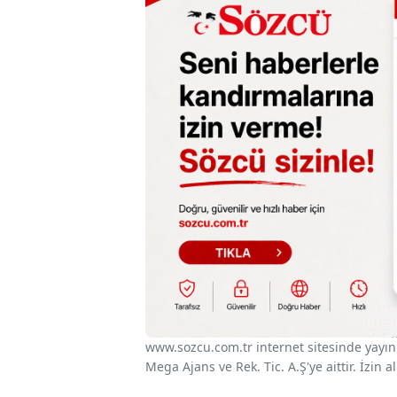
www.sozcu.com.tr internet sitesinde yayınla
Mega Ajans ve Rek. Tic. A.Ş'ye aittir. İzin