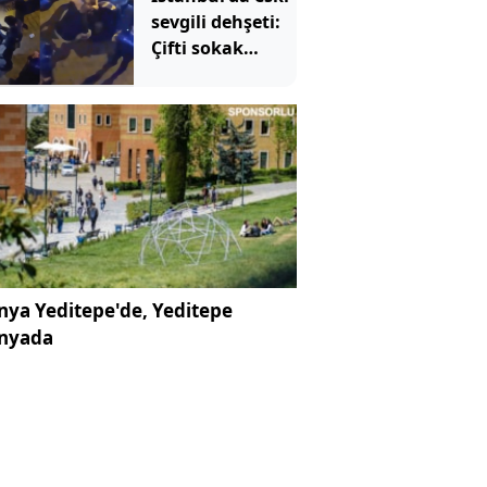
sevgili dehşeti:
Çifti sokak
ortasında vurdu
ya Yeditepe'de, Yeditepe
nyada