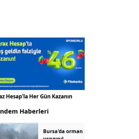
az Hesap’la Her Gün Kazanın
ndem Haberleri
Bursa'da orman
yangını!