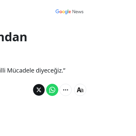
ından
li Mücadele diyeceğiz.”