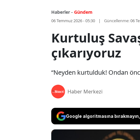
Haberler -
Gündem
06 Temmuz 2026 - 05:30
Güncellenme:
06 T
Kurtuluş Savaş
çıkarıyoruz
“Neyden kurtulduk! Ondan önce
Haber Merkezi
Google algoritmasına bırakmayın, 