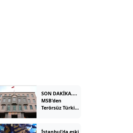
SON DAKİKA....
MSB'den
Terörsüz Türkiye
açıklaması:
Gerekli her türlü
tedbir alınacak
İstanbul'da eski