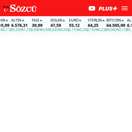
N
ALTIN
FAİZ
DOLAR
EURO
STERLIN
BITCOIN
ALTI
,99
6.576,31
39,99
47,59
55,12
64,25
64.505,99
6.57
,11)
80,23
(%1,23)
0,04
(%0,09)
0,02
(%0,05)
0,11
(%0,20)
0,15
(%0,23)
69,06
(%0,11)
80,23