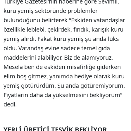
Türkiye Gazetesi'nin haberine göre Sevimli,
SÖZCÜ SON DAKİKA
kuru yemiş sektöründe problemler
bulunduğunu belirterek “Eskiden vatandaşlar
özellikle leblebi, çekirdek, fındık, karışık kuru
yemiş alırdı. Fakat kuru yemiş şu anda lüks
oldu. Vatandaş evine sadece temel gıda
maddelerini alabiliyor. Biz de alamıyoruz.
Mesela ben de eskiden misafirliğe giderken
elim boş gitmez, yanımda hediye olarak kuru
yemiş götürürdüm. Şu anda götüremiyorum.
Fiyatların daha da yükselmesini bekliyorum”
dedi.
YERLİ ÜRETİCİ TEŞVİK BEKLİYOR