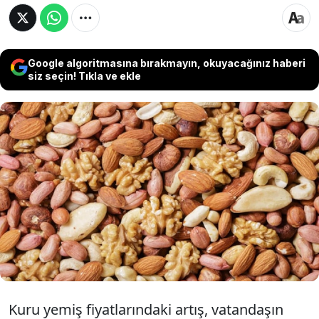
Google algoritmasına bırakmayın, okuyacağınız haberi
siz seçin! Tıkla ve ekle
Fındık, fıstık, ceviz ve badem fiyatları cep
yakıyor. Antep fıstığı 1.700 TL’ye, fındık 900
TL’ye çıkarken sektör temsilcileri, ithalata
bağımlılığın azaltılması için yerli üretime
destek talep ediyor.
Kuru yemiş fiyatlarındaki artış, vatandaşın