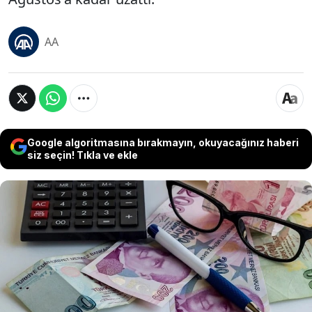
AA
Google algoritmasına bırakmayın, okuyacağınız haberi
siz seçin! Tıkla ve ekle
Gelir İdaresi Başkanlığı (GİB), 30 Nisan gün sonuna
kadar verilmesi gereken 2023 yılına ait "kurumlar
vergisi" beyannamelerinin verilme süreleriyle bu
beyannameler üzerine tahakkuk eden vergilerin
ödeme sürelerini 6 Mayıs'a; Adıyaman, Hatay,
Kahramanmaraş ve Malatya ile Gaziantep'in
İslahiye ve Nurdağı ilçelerindeki mükellefler için