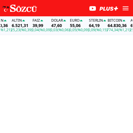
ALTIN
FAİZ
DOLAR
EURO
STERLIN
BITCOIN
ALT
36
6.521,31
39,99
47,60
55,06
64,19
64.830,36
6.5
1,21)
25,23
(%0,39)
0,04
(%0,09)
0,03
(%0,06)
0,05
(%0,09)
0,09
(%0,15)
774,34
(%1,21)
25,2