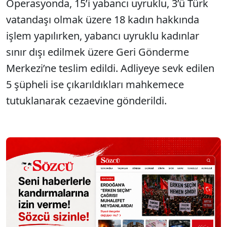
Operasyonda, 15’i yabancı uyruklu, 3’ü Türk
SÖZCÜ SON DAKİKA
vatandaşı olmak üzere 18 kadın hakkında
işlem yapılırken, yabancı uyruklu kadınlar
sınır dışı edilmek üzere Geri Gönderme
Merkezi’ne teslim edildi. Adliyeye sevk edilen
5 şüpheli ise çıkarıldıkları mahkemece
tutuklanarak cezaevine gönderildi.