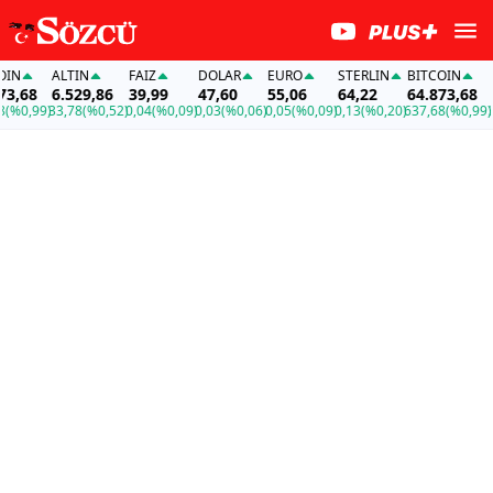
N
ALTIN
FAİZ
DOLAR
EURO
STERLIN
BITCOIN
AL
,68
6.529,86
39,99
47,60
55,06
64,22
64.873,68
6.
%0,99)
33,78
(%0,52)
0,04
(%0,09)
0,03
(%0,06)
0,05
(%0,09)
0,13
(%0,20)
637,68
(%0,99)
33