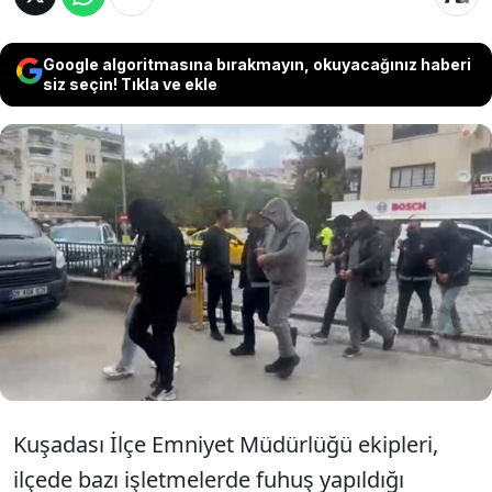
Google algoritmasına bırakmayın, okuyacağınız haberi
siz seçin! Tıkla ve ekle
Aydın’ın Kuşadası ilçesinde polis
ekiplerinin düzenlediği operasyonlarda,
fuhuşa aracılık ve yer temin ettikleri iddia
edilen 5 kişi tutuklandı
Kuşadası İlçe Emniyet Müdürlüğü ekipleri,
ilçede bazı işletmelerde fuhuş yapıldığı