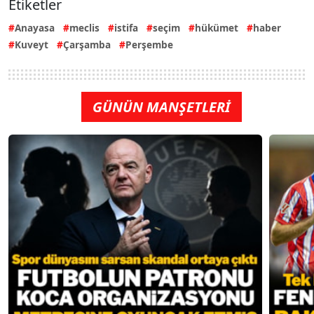
Etiketler
Anayasa
meclis
istifa
seçim
hükümet
haber
Kuveyt
Çarşamba
Perşembe
GÜNÜN MANŞETLERİ