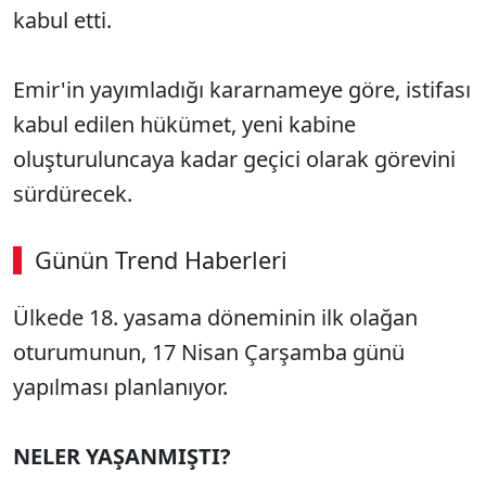
kabul etti.
Emir'in yayımladığı kararnameye göre, istifası
kabul edilen hükümet, yeni kabine
oluşturuluncaya kadar geçici olarak görevini
sürdürecek.
Günün Trend Haberleri
00:02
/ 08:06
Ülkede 18. yasama döneminin ilk olağan
Sesi Aç
oturumunun, 17 Nisan Çarşamba günü
yapılması planlanıyor.
NELER YAŞANMIŞTI?