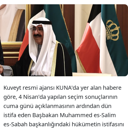
Kuveyt Emiri Meşal el-Cabir el-Ahmed
es-Sabah, milletvekili seçimlerinin
ardından hükümetin istifasını kabul
etti.
Kuveyt resmi ajansı KUNA'da yer alan habere
göre, 4 Nisan'da yapılan seçim sonuçlarının
cuma günü açıklanmasının ardından dün
istifa eden Başbakan Muhammed es-Salim
es-Sabah başkanlığındaki hükümetin istifasını