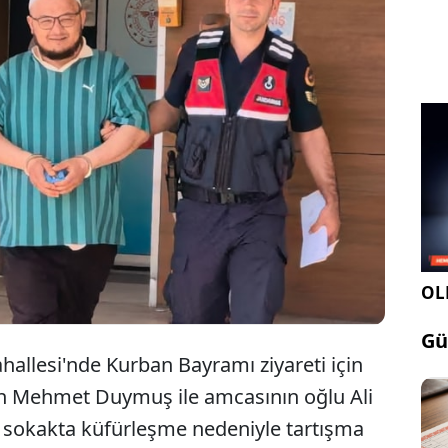
sa'da amca çocukları arasında çıkan kavgada
eni Mehmet Duymuş'u (42) 5 yerinden
aklayarak yaralayan Ali Duymuş (32), tutuklandı.
OLE
Gü
ahallesi'nde Kurban Bayramı ziyareti için
n Mehmet Duymuş ile amcasının oğlu Ali
 sokakta küfürleşme nedeniyle tartışma