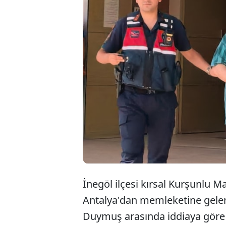
Bur
kuz
bıç
İnegöl ilçesi kırsal Kurşunlu M
Antalya'dan memleketine gele
Duymuş arasında iddiaya göre