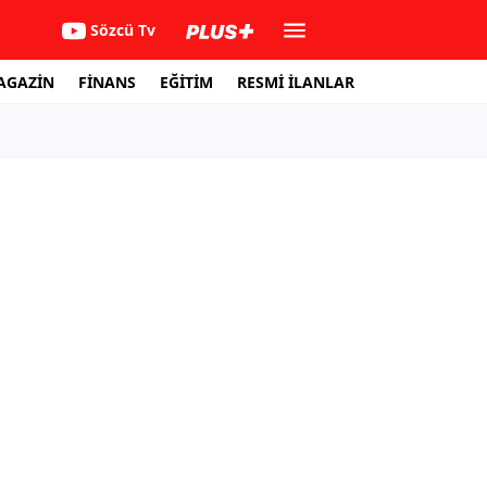
Sözcü Tv
AGAZİN
FİNANS
EĞİTİM
RESMİ İLANLAR