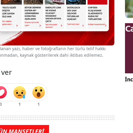
nan yazı, haber ve fotoğrafların her türlü telif hakkı
 alınmadan, kaynak gösterilerek dahi iktibas edilemez.
 ver
İnc
ÜN MANŞETLERİ