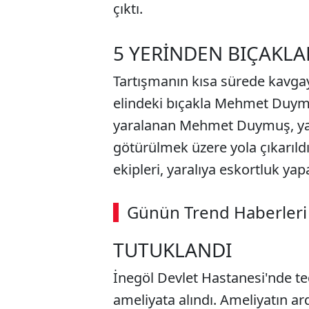
çıktı.
5 YERİNDEN BIÇAKLA
Tartışmanın kısa sürede kavg
elindeki bıçakla Mehmet Duymu
yaralanan Mehmet Duymuş, yakı
götürülmek üzere yola çıkarıld
ekipleri, yaralıya eskortluk yap
ABERİ OKU
➜
Günün Trend Haberleri
00:02
/ 09:15
TUTUKLANDI
İnegöl Devlet Hastanesi'nde t
ameliyata alındı. Ameliyatın ar