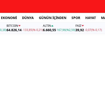
EKONOMİ
DÜNYA
GÜNÜN İÇİNDEN
SPOR
HAYAT
M
BITCOIN
ALTIN
FAİZ
64.826,14
6.660,55
39,92
0,38)
-133,85
(%-0,21)
167,96
(%2,59)
-0,07
(%-0,17)