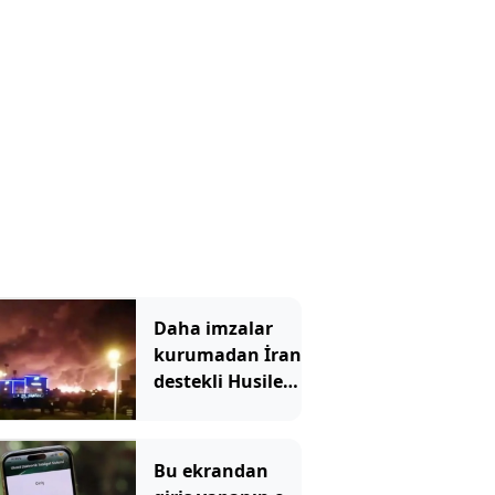
Daha imzalar
kurumadan İran
destekli Husiler,
Suudi
Arabistan'ı
vurdu
Bu ekrandan