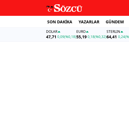
SON DAKİKA
YAZARLAR
GÜNDEM
DOLAR
EURO
STERLIN
47,71
55,19
64,41
0,09
(%0,18)
0,18
(%0,32)
0,24
(%