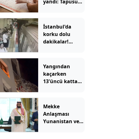
yandı: Tapusunu
aldığı evde
oturamıyor
İstanbul'da
korku dolu
dakikalar!
Görme engelli
Enes'in raylara
düştüğü anlar
Yangından
ortaya çıktı
kaçarken
13'üncü kattan
düştü
Mekke
Anlaşması
Yunanistan ve
İsrail'i karıştırdı