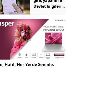
giriş yapanın e-
Devlet bilgileri
uçup gidiyor
e, Hafif, Her Yerde Seninle.