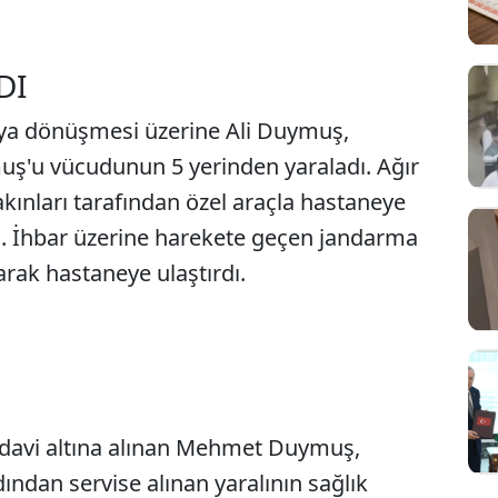
DI
aya dönüşmesi üzerine Ali Duymuş,
ş'u vücudunun 5 yerinden yaraladı. Ağır
nları tarafından özel araçla hastaneye
ı. İhbar üzerine harekete geçen jandarma
arak hastaneye ulaştırdı.
Sesi Aç
edavi altına alınan Mehmet Duymuş,
dından servise alınan yaralının sağlık