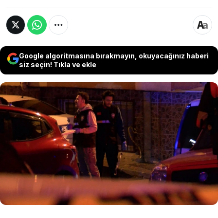
Google algoritmasına bırakmayın, okuyacağınız haberi
siz seçin! Tıkla ve ekle
İstanbul Esenler'de alacak verecek meselesi
yüzünden kuzenler arasında kavga çıktı. Kavga
sırasında Mahmut Dağcı yanında bulunan
silahla kuzeni Adem Savaş’a ateş etti. Savaş olay
yerinde hayatını kaybetti; olaydan sonra kaçan
Mahmut Dağcı yakalanarak gözaltına alındı.