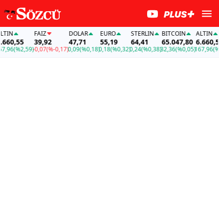
IN
FAİZ
DOLAR
EURO
STERLIN
BITCOIN
ALTIN
60,55
39,92
47,71
55,19
64,41
65.047,80
6.660,55
96
(%2,59)
-0,07
(%-0,17)
0,09
(%0,18)
0,18
(%0,32)
0,24
(%0,38)
32,36
(%0,05)
167,96
(%2,5