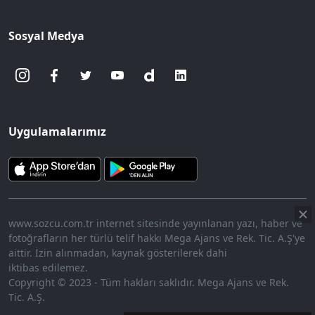
Sosyal Medya
Uygulamalarımız
www.sozcu.com.tr internet sitesinde yayınlanan yazı, haber ve
fotoğrafların her türlü telif hakkı Mega Ajans ve Rek. Tic. A.Ş'ye
aittir. İzin alınmadan, kaynak gösterilerek dahi
iktibas edilemez.
Copyright © 2023 - Tüm hakları saklıdır. Mega Ajans ve Rek.
Tic. A.Ş.
360p
Loaded
:
Sesi
7.91%
Aç