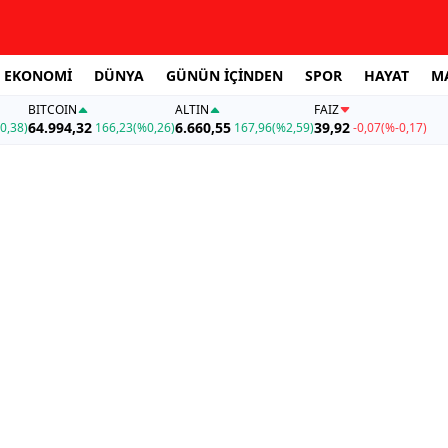
EKONOMİ
DÜNYA
GÜNÜN İÇİNDEN
SPOR
HAYAT
M
BITCOIN
ALTIN
FAİZ
64.994,32
6.660,55
39,92
0,38)
166,23
(%0,26)
167,96
(%2,59)
-0,07
(%-0,17)