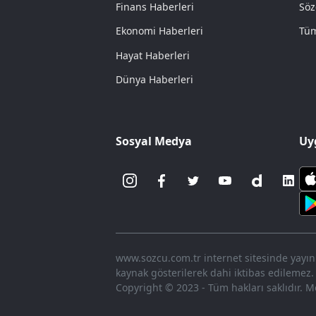
Finans Haberleri
Söz
Ekonomi Haberleri
Tüm
Hayat Haberleri
Dünya Haberleri
Sosyal Medya
Uy
www.sozcu.com.tr internet sitesinde yayınla
kaynak gösterilerek dahi iktibas edilemez.
Copyright © 2023 - Tüm hakları saklıdır. Me