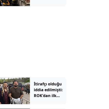
emekliliğe sevk
edildi!
İtirafçı olduğu
iddia edilmişti:
ROK'dan ilk
hamle