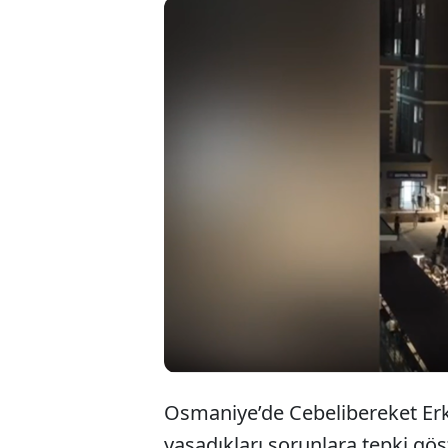
Ceb
öğre
soru
Osmaniye’de Cebelibereket Erk
yaşadıkları sorunlara tepki gö