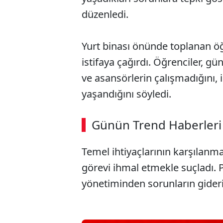
düzenledi.
Yurt binası önünde toplanan öğr
istifaya çağırdı. Öğrenciler, g
ve asansörlerin çalışmadığını, 
yaşandığını söyledi.
ABERİ OKU
➜
Günün Trend Haberleri
00:02
/ 08:43
Temel ihtiyaçlarının karşılanma
görevi ihmal etmekle suçladı. 
yönetiminden sorunların gideril