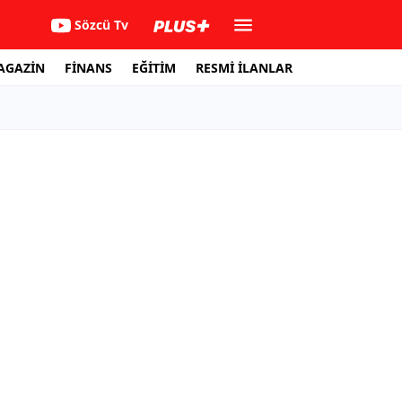
Sözcü Tv
AGAZİN
FİNANS
EĞİTİM
RESMİ İLANLAR