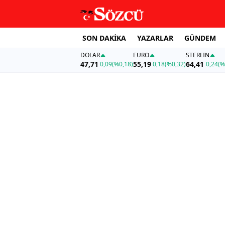
SON DAKİKA
YAZARLAR
GÜNDEM
DOLAR
EURO
STERLIN
47,71
55,19
64,41
0,09
(%0,18)
0,18
(%0,32)
0,24
(%