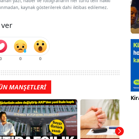
nan yazı, haber ve fotoğrafların her türlü telif hakkı
 alınmadan, kaynak gösterilerek dahi iktibas edilemez.
 ver
ÜN MANŞETLERİ
Kir