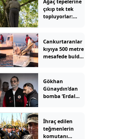
Ağaç tepelerine
çıkıp tek tek
topluyorlar:
Kilosu 3 bin
liraya
dayanacak
Cankurtaranlar
kıyıya 500 metre
mesafede buldu!
İhbar üzerine
ekipler geldi
Gökhan
Günaydın’dan
bomba ‘Erdal
Beşikçioğlu’
çıkışı
İhraç edilen
teğmenlerin
komutanı