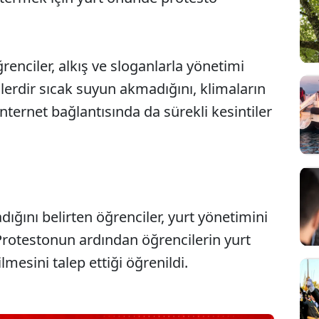
enciler, alkış ve sloganlarla yönetimi
ünlerdir sıcak suyun akmadığını, klimaların
internet bağlantısında da sürekli kesintiler
dığını belirten öğrenciler, yurt yönetimini
Sesi Aç
Protestonun ardından öğrencilerin yurt
mesini talep ettiği öğrenildi.