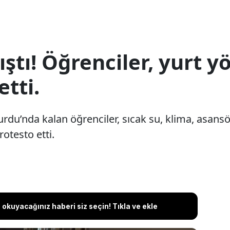
ştı! Öğrenciler, yurt y
etti.
du’nda kalan öğrenciler, sıcak su, klima, asansör
otesto etti.
okuyacağınız haberi siz seçin! Tıkla ve ekle