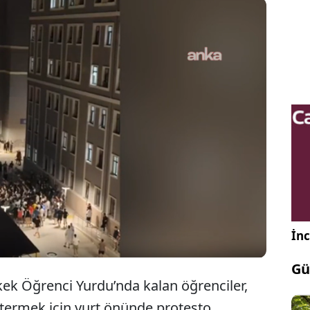
elibereket Erkek Öğrenci Yurdu’nda kalan
nciler, sıcak su, klima, asansör ve internet
nlarını gerekçe göstererek yönetimi protesto etti.
İnc
Gü
ek Öğrenci Yurdu’nda kalan öğrenciler,
stermek için yurt önünde protesto