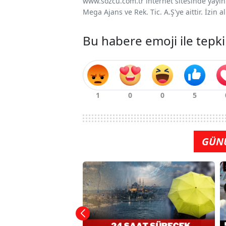
www.sozcu.com.tr internet sitesinde yayınla
Mega Ajans ve Rek. Tic. A.Ş'ye aittir. İzin
Bu habere emoji ile tepki
GÜN