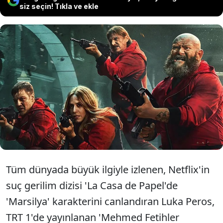
siz seçin! Tıkla ve ekle
'La Casa de Papel'in 'Marsilya'sı Luka
Peros, 'Mehmed Fetihler Sultanı'
dizisine konuk oyuncu olarak katılıyor.
Tüm dünyada büyük ilgiyle izlenen, Netflix'in
suç gerilim dizisi 'La Casa de Papel'de
'Marsilya' karakterini canlandıran Luka Peros,
TRT 1'de yayınlanan 'Mehmed Fetihler