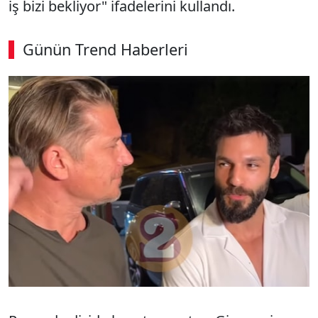
iş bizi bekliyor" ifadelerini kullandı.
Günün Trend Haberleri
00:02
/ 08:43
Sesi Aç