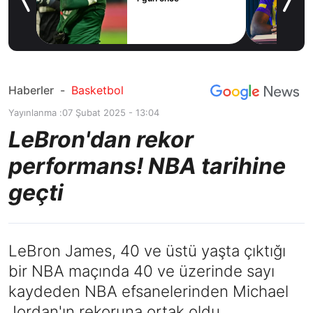
ilal
ım
Haberler
-
Basketbol
Yayınlanma :
07 Şubat 2025 - 13:04
LeBron'dan rekor
performans! NBA tarihine
geçti
LeBron James, 40 ve üstü yaşta çıktığı
bir NBA maçında 40 ve üzerinde sayı
kaydeden NBA efsanelerinden Michael
Jordan'ın rekoruna ortak oldu.