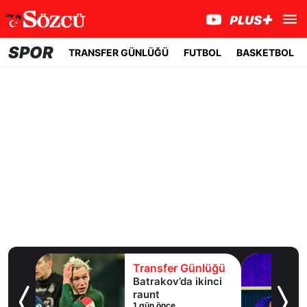
SPOR
TRANSFER GÜNLÜĞÜ
FUTBOL
BASKETBOL
lüğü
Transfer Günlüğü
uaylı
Batrakov’da ikinci
ma
raunt
1 gün önce