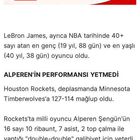
LeBron James, ayrıca NBA tarihinde 40+
sayı atan en genç (19 yıl, 88 gün) ve en yaşlı
(40 yıl, 38 gün) oyuncu oldu.
ALPEREN'İN PERFORMANSI YETMEDİ
Houston Rockets, deplasmanda Minnesota
Timberwolves'a 127-114 mağlup oldu.
Rockets'ta milli oyuncu Alperen Şengün'ün
16 sayı 10 ribaunt, 7 asist, 2 top çalma ile
yaptığı "double-double" galibiyet için yeterli