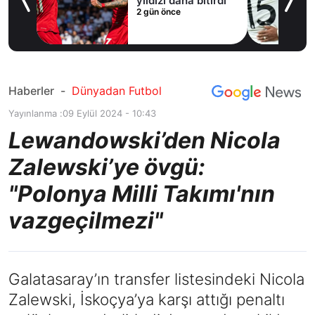
yıldızı daha bitirdi
2 gün önce
Haberler
-
Dünyadan Futbol
Yayınlanma :
09 Eylül 2024 - 10:43
Lewandowski’den Nicola
Zalewski’ye övgü:
"Polonya Milli Takımı'nın
vazgeçilmezi"
Galatasaray’ın transfer listesindeki Nicola
Zalewski, İskoçya’ya karşı attığı penaltı