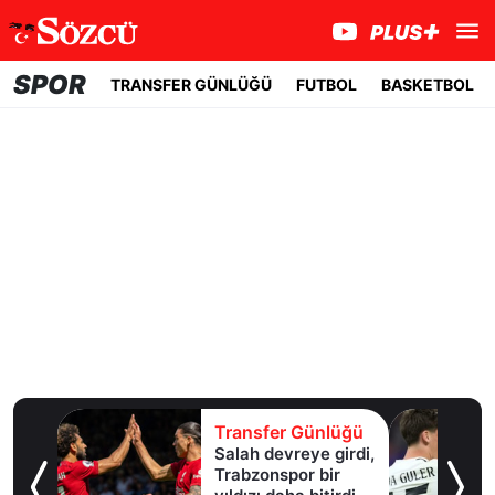
SPOR
TRANSFER GÜNLÜĞÜ
FUTBOL
BASKETBOL
lüğü
Transfer Günlüğü
Salah devreye girdi,
erle
Trabzonspor bir