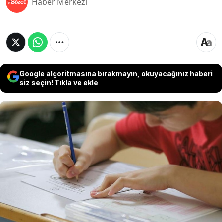
Haber Merkezi
Google algoritmasına bırakmayın, okuyacağınız haberi
siz seçin! Tıkla ve ekle
LGS 2026’da ilk kez uygulanacak beslenme paketi
sistemiyle öğrencilere sınav günü su ve
atıştırmalıklardan oluşan destek sağlanacak.
MEB’in hazırladığı uygulama, başvuru sırasında
talepte bulunan adayları kapsarken paketlerin
sınav salonlarında sıralara önceden bırakılacağı
bildirildi.