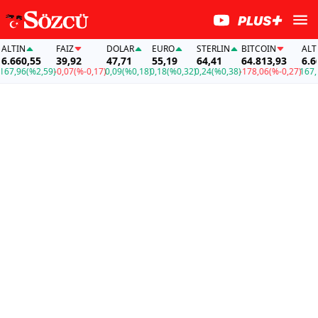
TIN
FAİZ
DOLAR
EURO
STERLIN
BITCOIN
ALTIN
660,55
39,92
47,71
55,19
64,41
64.813,93
6.660
7,96
(%2,59)
-0,07
(%-0,17)
0,09
(%0,18)
0,18
(%0,32)
0,24
(%0,38)
-178,06
(%-0,27)
167,96