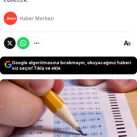
Haber Merkezi
Google algoritmasına bırakmayın, okuyacağınız haberi
siz seçin! Tıkla ve ekle
LGS sınav giriş belgesi, 2 Haziran Pazar günü
Türkiye genelinde gerçekleştirilecek Liselere Geçiş
Sistemi (LGS) sınavına katılacak tüm öğrenciler
tarafından bulundurulması gerekiyor. LGS sınav
giriş yerleri e-Okul Veli Bilgilendirme Sisteminden
öğrenilebiliyor. LGS sınav giriş belgesi okul
müdürlükleri tarafından alınacak, mühürlenerek