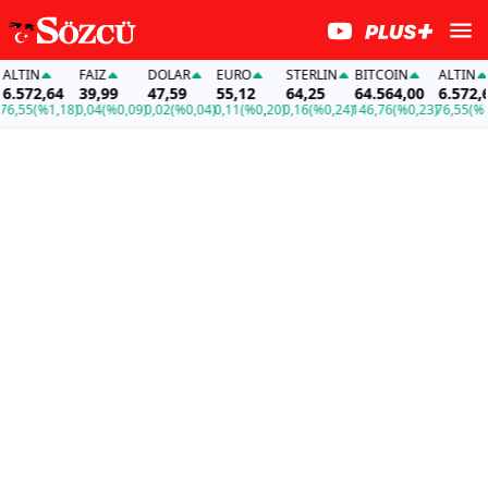
TIN
FAİZ
DOLAR
EURO
STERLIN
BITCOIN
ALTIN
572,64
39,99
47,59
55,12
64,25
64.564,00
6.572,64
55
(%1,18)
0,04
(%0,09)
0,02
(%0,04)
0,11
(%0,20)
0,16
(%0,24)
146,76
(%0,23)
76,55
(%1,18