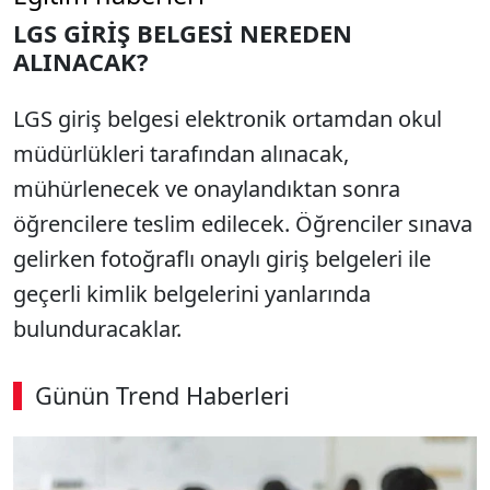
LGS GİRİŞ BELGESİ NEREDEN
ALINACAK?
LGS giriş belgesi elektronik ortamdan okul
müdürlükleri tarafından alınacak,
mühürlenecek ve onaylandıktan sonra
öğrencilere teslim edilecek. Öğrenciler sınava
gelirken fotoğraflı onaylı giriş belgeleri ile
geçerli kimlik belgelerini yanlarında
bulunduracaklar.
Günün Trend Haberleri
00:02
/ 09:15
Sesi Aç