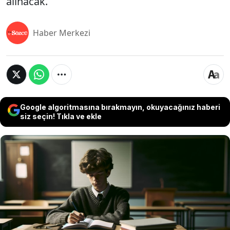
alınacak.
Haber Merkezi
Google algoritmasına bırakmayın, okuyacağınız haberi
siz seçin! Tıkla ve ekle
Ortaöğretimden liseye geçiş yapacak öğrencilerin
katılacağı LGS Milli Eğitim Bakanlığı tarafından 2
Haziran 2024 Pazar günü gerçekleştirilecek.
Yaklaşık bir buçuk milyon öğrencinin katılacağı
sınav için LGS sınav yerleri 24 Mayıs 2024
tarihinden itibaren belli olacak. LGS giriş belgesi