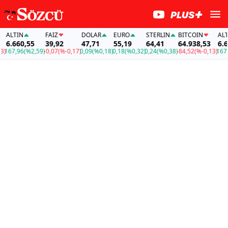
LTIN
FAİZ
DOLAR
EURO
STERLIN
BITCOIN
ALTIN
.660,55
39,92
47,71
55,19
64,41
64.938,53
6.660
67,96
(%2,59)
-0,07
(%-0,17)
0,09
(%0,18)
0,18
(%0,32)
0,24
(%0,38)
-84,52
(%-0,13)
167,96