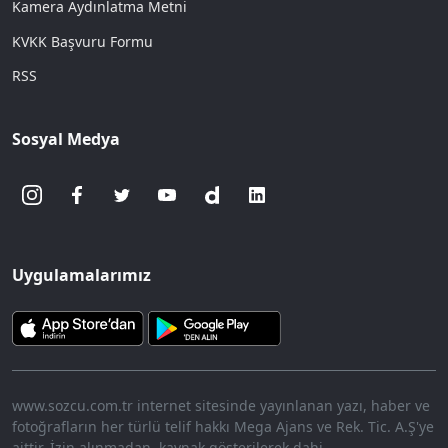
Kamera Aydınlatma Metni
KVKK Başvuru Formu
RSS
Sosyal Medya
Uygulamalarımız
www.sozcu.com.tr internet sitesinde yayınlanan yazı, haber ve
fotoğrafların her türlü telif hakkı Mega Ajans ve Rek. Tic. A.Ş'ye
aittir. İzin alınmadan, kaynak gösterilerek dahi