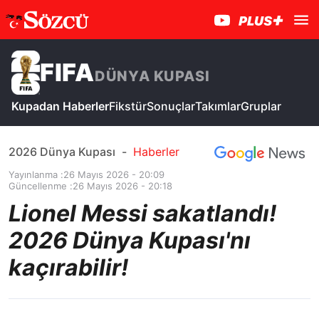
FIFA
DÜNYA KUPASI
Kupadan Haberler
Fikstür
Sonuçlar
Takımlar
Gruplar
2026 Dünya Kupası
-
Haberler
Yayınlanma :
26 Mayıs 2026 - 20:09
Güncellenme :
26 Mayıs 2026 - 20:18
Lionel Messi sakatlandı!
2026 Dünya Kupası'nı
kaçırabilir!