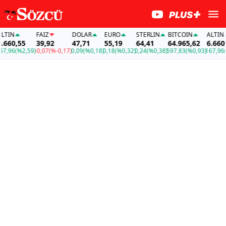
IN
FAİZ
DOLAR
EURO
STERLIN
BITCOIN
ALTIN
60,55
39,92
47,71
55,19
64,41
64.965,62
6.660,5
,96
(%2,59)
-0,07
(%-0,17)
0,09
(%0,18)
0,18
(%0,32)
0,24
(%0,38)
597,83
(%0,93)
167,96
(%2