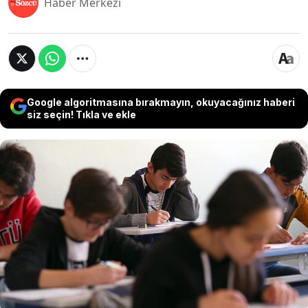
Haber Merkezi
Google algoritmasına bırakmayın, okuyacağınız haberi
siz seçin! Tıkla ve ekle
Millî Eğitim Bakan Yardımcısı Dr. Ömer Faruk
Yelkenci, ‘Zorunlu olmasın ama nasıl olsun’
başlıklı bir toplantıda, “4+4+4 sisteminin son 4
yılı ile ilgili bir problem olduğu noktasında
mutabakat var. En güzelini yapmaya çalışacağız.
Bu tür toplantıları destekliyoruz” dedi.