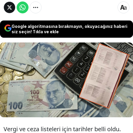
Google algoritmasına bırakmayın, okuyacağınız haberi
siz seçin! Tıkla ve ekle
Hazine ve Maliye Bakanlığı’na bağlı Gelir
İdaresi Başkanlığı (GİB), kesinleşmiş vergi ve
cezalara ilişkin önemli bir adım attı. Vadesi
geçmiş ve henüz ödenmemiş borçlar listeler
halinde ifşa edilecek.
Vergi ve ceza listeleri için tarihler belli oldu.