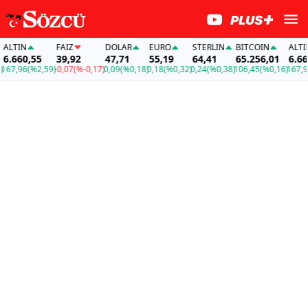
TIN
FAİZ
DOLAR
EURO
STERLIN
BITCOIN
ALTIN
660,55
39,92
47,71
55,19
64,41
65.256,01
6.660,
7,96
(%2,59)
-0,07
(%-0,17)
0,09
(%0,18)
0,18
(%0,32)
0,24
(%0,38)
106,45
(%0,16)
167,96
(%