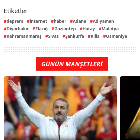
Etiketler
deprem
internet
haber
Adana
Adıyaman
Diyarbakır
Elazığ
Gaziantep
Hatay
Malatya
Kahramanmaraş
Sivas
Şanlıurfa
Kilis
Osmaniye
GÜNÜN MANŞETLERİ