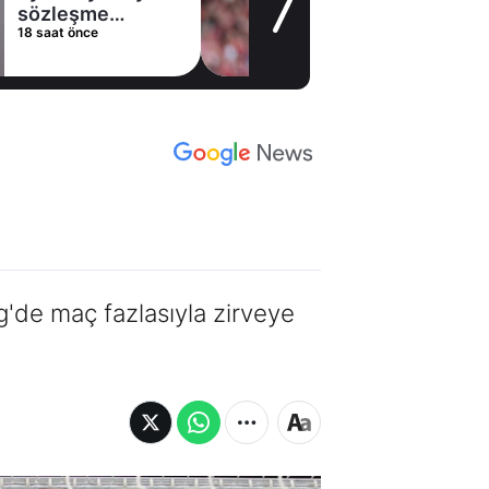
sözleşme
18 saat önce
imzaladı
'de maç fazlasıyla zirveye