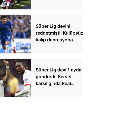
kötü haber
Süper Lig devini
reddetmişti: Kulüpsüz
kalıp depresyona
girdi
Süper Lig devi 1 ayda
gönderdi: Servet
karşılığında Real
Madrid'e gitti