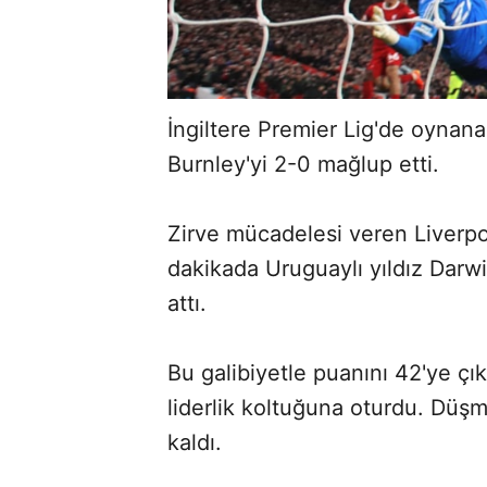
İngiltere Premier Lig'de oyna
Burnley'yi 2-0 mağlup etti.
Zirve mücadelesi veren Liverpoo
dakikada Uruguaylı yıldız Darw
attı.
Bu galibiyetle puanını 42'ye çı
liderlik koltuğuna oturdu. Düş
kaldı.