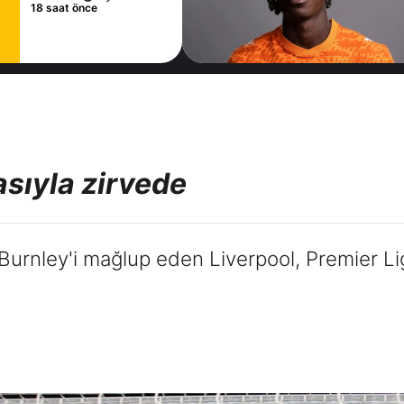
18 saat önce
asıyla zirvede
rnley'i mağlup eden Liverpool, Premier Lig