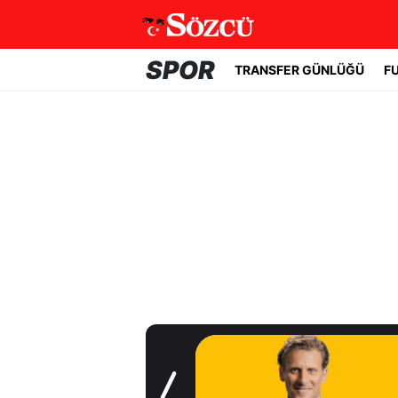
SPOR
TRANSFER GÜNLÜĞÜ
F
Transfer Günlüğü
Geleceği tartışma
konusuydu! Real