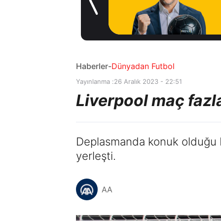
Madrid'den
14 saat önce
Vinicius Junior
kararı
Haberler
-
Dünyadan Futbol
Yayınlanma :
26 Aralık 2023 - 22:51
Liverpool maç fazl
Deplasmanda konuk olduğu Bu
yerleşti.
AA