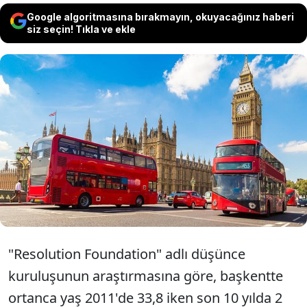
Google algoritmasına bırakmayın, okuyacağınız haberi
siz seçin! Tıkla ve ekle
İngiltere'nin başkenti Londra, düşen
doğum oranları ve genç göçmenlerin
azalması nedeniyle ülkenin en hızlı
yaşlanan şehri haline geldi.
"Resolution Foundation" adlı düşünce
kuruluşunun araştırmasına göre, başkentte
ortanca yaş 2011'de 33,8 iken son 10 yılda 2