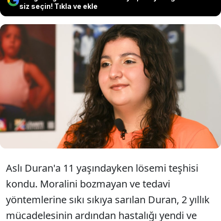
siz seçin! Tıkla ve ekle
Lösemiyi yenen 20 yaşındaki Sıla
Duran şimdi aynı hastalıkla
mücadele edenlere umut ışığı oluyor.
Aslı Duran'a 11 yaşındayken lösemi teşhisi
kondu. Moralini bozmayan ve tedavi
yöntemlerine sıkı sıkıya sarılan Duran, 2 yıllık
mücadelesinin ardından hastalığı yendi ve