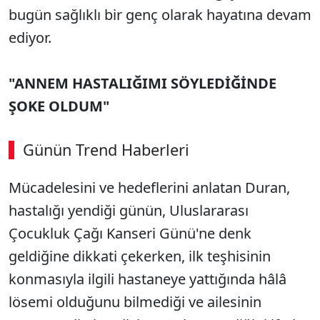
bugün sağlıklı bir genç olarak hayatına devam
ediyor.
"ANNEM HASTALIĞIMI SÖYLEDİĞİNDE
ŞOKE OLDUM"
Günün Trend Haberleri
00:03
/ 08:15
Mücadelesini ve hedeflerini anlatan Duran,
Sesi Aç
hastalığı yendiği günün, Uluslararası
Çocukluk Çağı Kanseri Günü'ne denk
geldiğine dikkati çekerken, ilk teşhisinin
konmasıyla ilgili hastaneye yattığında hâlâ
lösemi olduğunu bilmediği ve ailesinin