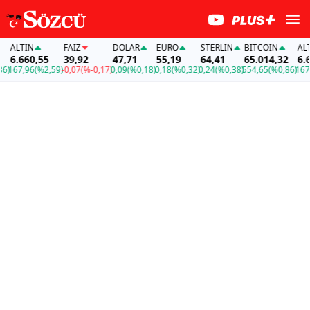
ALTIN
FAİZ
DOLAR
EURO
STERLIN
BITCOIN
ALTIN
6.660,55
39,92
47,71
55,19
64,41
65.014,32
6.660
67,96
(%2,59)
-0,07
(%-0,17)
0,09
(%0,18)
0,18
(%0,32)
0,24
(%0,38)
554,65
(%0,86)
167,96