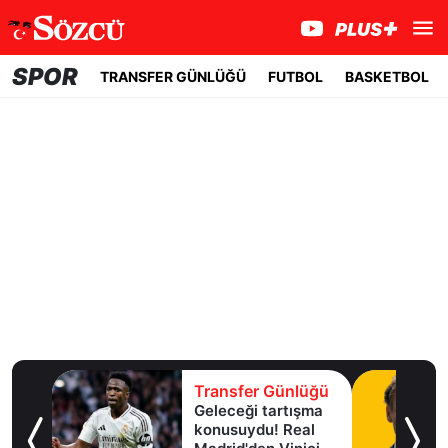
SPOR
TRANSFER GÜNLÜĞÜ
FUTBOL
BASKETBOL
lüğü
Transfer Günlüğü
Geleceği tartışma
aha
konusuydu! Real