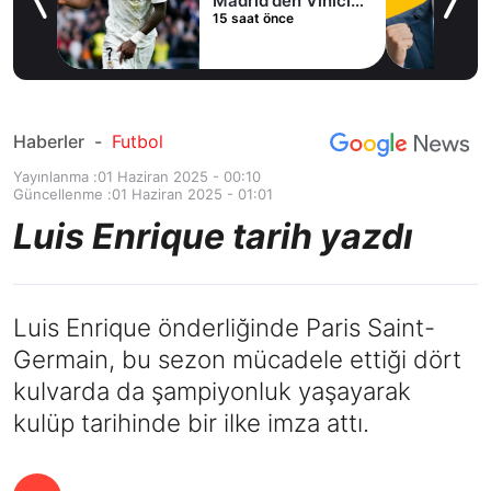
Madrid'den Vinicius
15 saat önce
Junior kararı
Haberler
-
Futbol
Yayınlanma :
01 Haziran 2025 - 00:10
Güncellenme :
01 Haziran 2025 - 01:01
Luis Enrique tarih yazdı
Luis Enrique önderliğinde Paris Saint-
Germain, bu sezon mücadele ettiği dört
kulvarda da şampiyonluk yaşayarak
kulüp tarihinde bir ilke imza attı.