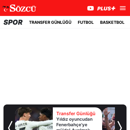
SPOR
TRANSFER GÜNLÜĞÜ
FUTBOL
BASKETBOL
lüğü
Transfer Günlüğü
girdi,
Yıldız oyuncudan
ir
Fenerbahçe'ye