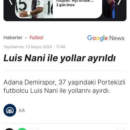
irdi
müjde! Ayrılmak
2 gün önce
istiyor
Haberler
-
Futbol
Yayınlanma :
13 Mayıs 2024 - 11:49
Luis Nani ile yollar ayrıldı
Adana Demirspor, 37 yaşındaki Portekizli
futbolcu Luis Nani ile yollarını ayırdı.
AA