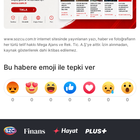
www.sozcu.com.tr internet sitesinde yayınlanan yazı, haber ve fotoğrafların
her türlü telif hakkı Mega Ajans ve Rek. Tic. A.Ş'ye aittir. İzin alınmadan,
kaynak gösterilerek dahi iktibas edilemez.
Bu habere emoji ile tepki ver