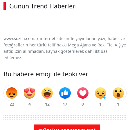
Günün Trend Haberleri
00:02
/ 08:15
Sesi Aç
www.sozcu.com.tr internet sitesinde yayınlanan yazı, haber ve
fotoğrafların her türlü telif hakkı Mega Ajans ve Rek. Tic. A.Ş'ye
aittir. İzin alınmadan, kaynak gösterilerek dahi iktibas
edilemez.
Bu habere emoji ile tepki ver