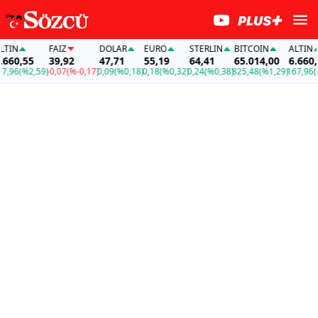
FAİZ
DOLAR
EURO
STERLIN
BITCOIN
ALTIN
,55
39,92
47,71
55,19
64,41
65.014,00
6.660,55
(%2,59)
-0,07
(%-0,17)
0,09
(%0,18)
0,18
(%0,32)
0,24
(%0,38)
825,48
(%1,29)
167,96
(%2,5