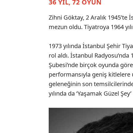
36 YIL, 72 OYUN
Zihni Göktay, 2 Aralık 1945’te 
mezun oldu. Tiyatroya 1964 yı
1973 yılında İstanbul Şehir Tiy
rol aldı. İstanbul Radyosu’nda 
Şubesi’nde birçok oyunda görev
performansıyla geniş kitlelere 
geleneğinin son temsilcilerinde
yılında da ‘Yaşamak Güzel Şey’ 