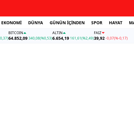
EKONOMİ
DÜNYA
GÜNÜN İÇİNDEN
SPOR
HAYAT
M
BITCOIN
ALTIN
FAİZ
64.852,09
6.654,19
39,92
0,37)
340,08
(%0,53)
161,61
(%2,49)
-0,07
(%-0,17)