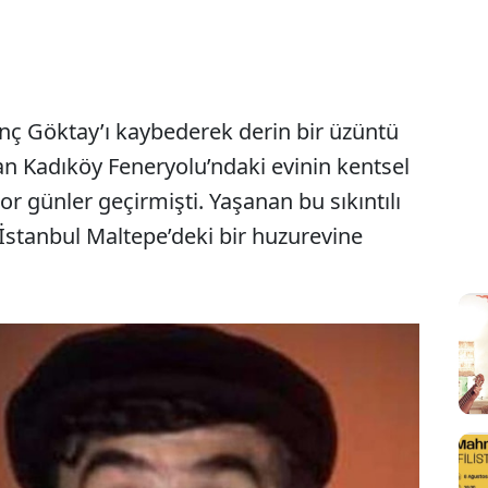
inç Göktay’ı kaybederek derin bir üzüntü
an Kadıköy Feneryolu’ndaki evinin kentsel
r günler geçirmişti. Yaşanan bu sıkıntılı
 İstanbul Maltepe’deki bir huzurevine