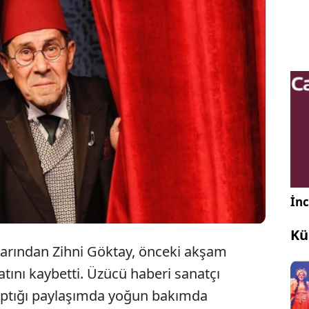
k Tiyatrosu’na 28 yıl boyunca sahnelediği “Lüküs
at” operetindeki ‘Rıza’ karakteriyle damga vuran
i Göktay, 81 yaşında yaşamını yitirdi.
İnc
Kü
larından Zihni Göktay, önceki akşam
ını kaybetti. Üzücü haberi sanatçı
ptığı paylaşımda yoğun bakımda