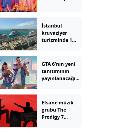
İstanbul
kruvaziyer
turizminde 1
milyon yolcu
hedefine
ilerliyor
GTA 6'nın yeni
tanıtımının
yayınlanacağı
platformu
duyan herkes
şaşıyor
Efsane müzik
grubu The
Prodigy 7
Ağustos’ta
İstanbul’da