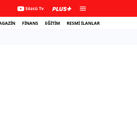
Sözcü Tv
AGAZİN
FİNANS
EĞİTİM
RESMİ İLANLAR