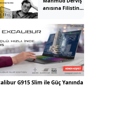
Mahmud Derviş
anısına Filistin
Şiir akşamı
alibur G915 Slim ile Güç Yanında