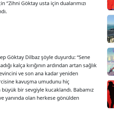
 ‘’Zihni Göktay usta için dualarımızı
ndı.
ynep Göktay Dilbaz şöyle duyurdu: “Sene
dığı kalça kırığının ardından artan sağlık
vincini ve son ana kadar yeniden
yircisine kavuşma umudunu hiç
 büyük bir sevgiyle kucaklandı. Babamız
 ve yanında olan herkese gönülden