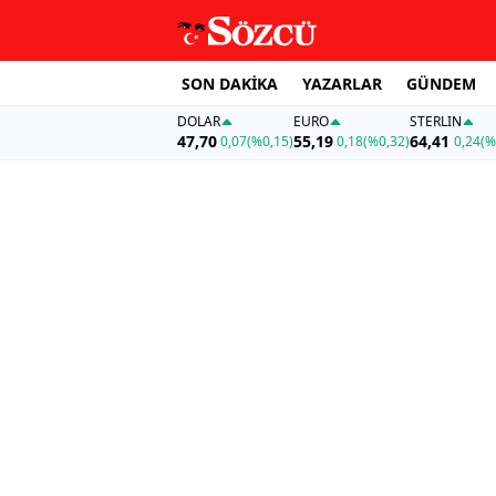
SON DAKİKA
YAZARLAR
GÜNDEM
DOLAR
EURO
STERLIN
47,70
55,19
64,41
0,07
(%0,15)
0,18
(%0,32)
0,24
(%