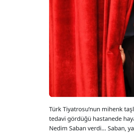
Tür
Hay
Zihn
Türk
Tiyatrosu’nun mihenk taş
tedavi gördüğü hastanede hayat
Nedim Saban verdi… Saban, ya