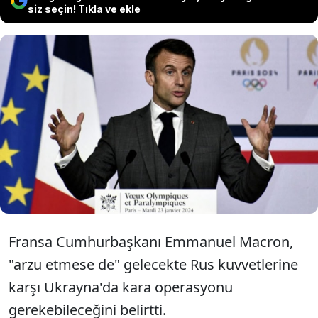
siz seçin! Tıkla ve ekle
Rusya ile Ukrayna arasındaki savaş
devam ederken Fransa
Cumhurbaşkanı Macron'dan yeni bir
açıklama geldi.
Fransa Cumhurbaşkanı Emmanuel Macron,
"arzu etmese de" gelecekte Rus kuvvetlerine
karşı Ukrayna'da kara operasyonu
gerekebileceğini belirtti.