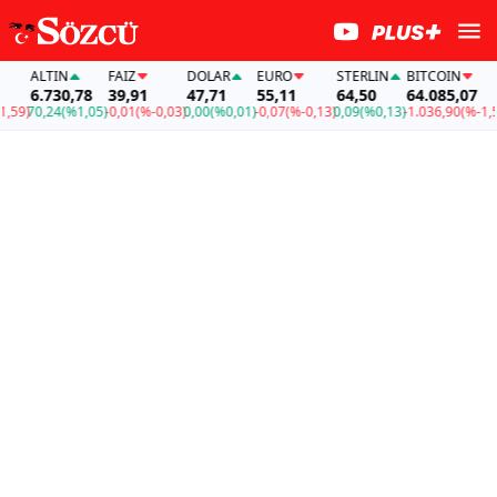
ALTIN
FAİZ
DOLAR
EURO
STERLIN
BITCOIN
A
6.730,78
39,91
47,71
55,11
64,50
64.085,07
6
9)
70,24
(%1,05)
-0,01
(%-0,03)
0,00
(%0,01)
-0,07
(%-0,13)
0,09
(%0,13)
-1.036,90
(%-1,59)
7