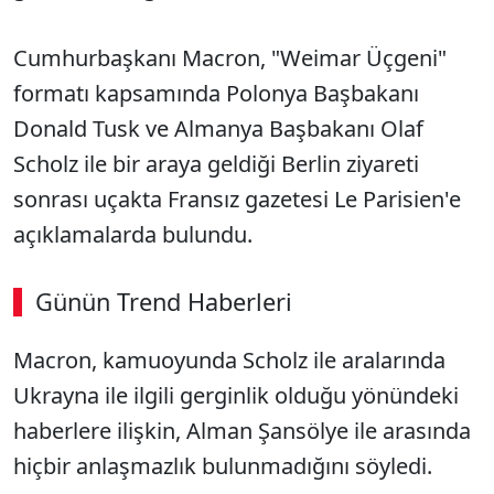
Cumhurbaşkanı Macron, "Weimar Üçgeni"
formatı kapsamında Polonya Başbakanı
Donald Tusk ve Almanya Başbakanı Olaf
Scholz ile bir araya geldiği Berlin ziyareti
sonrası uçakta Fransız gazetesi Le Parisien'e
açıklamalarda bulundu.
Günün Trend Haberleri
00:02
/ 03:08
Macron, kamuoyunda Scholz ile aralarında
Sesi Aç
Ukrayna ile ilgili gerginlik olduğu yönündeki
haberlere ilişkin, Alman Şansölye ile arasında
hiçbir anlaşmazlık bulunmadığını söyledi.