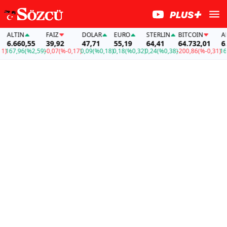
ALTIN
FAİZ
DOLAR
EURO
STERLIN
BITCOIN
ALTI
6.660,55
39,92
47,71
55,19
64,41
64.732,01
6.66
67,96
(%2,59)
-0,07
(%-0,17)
0,09
(%0,18)
0,18
(%0,32)
0,24
(%0,38)
-200,86
(%-0,31)
167,9