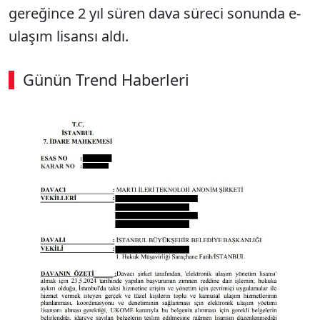
gereğince 2 yıl süren dava süreci sonunda e-
ulaşım lisansı aldı.
Günün Trend Haberleri
00:02
/ 08:06
Sesi Aç