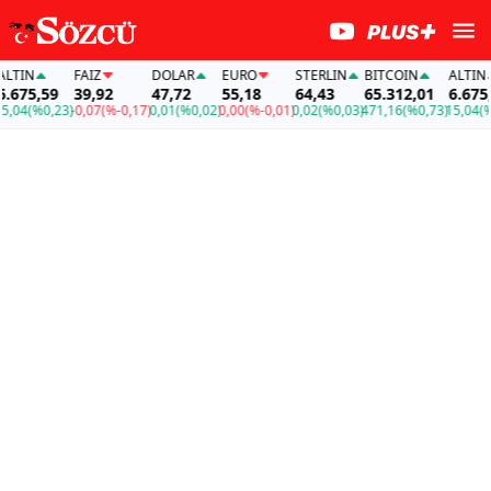
IN
FAİZ
DOLAR
EURO
STERLIN
BITCOIN
ALTIN
75,59
39,92
47,72
55,18
64,43
65.312,01
6.675,59
4
(%0,23)
-0,07
(%-0,17)
0,01
(%0,02)
0,00
(%-0,01)
0,02
(%0,03)
471,16
(%0,73)
15,04
(%0,2