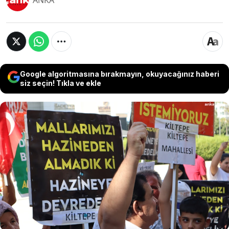
ANKA
Google algoritmasına bırakmayın, okuyacağınız haberi
siz seçin! Tıkla ve ekle
Malatya’nın Yeşilyurt ilçesine bağlı Kiltepe
Mahallesi’nde rezerv alan istemeyen vatandaşlar
bir araya gelerek duruma tepki gösterdi. Mahalle
sakinlerinden Doğan Tunç "Hafif hasarlı
evlerimizin elimizden alınmasını istemiyoruz. Biz
gidip konteynerlerde iki yıl kalmak istemiyoruz ve
yeniden bir borçlanma içine girmek istemiyoruz"
dedi.