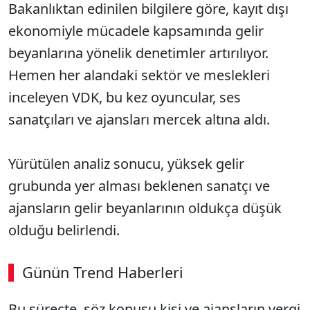
Bakanlıktan edinilen bilgilere göre, kayıt dışı
ekonomiyle mücadele kapsamında gelir
beyanlarına yönelik denetimler artırılıyor.
Hemen her alandaki sektör ve meslekleri
inceleyen VDK, bu kez oyuncular, ses
sanatçıları ve ajansları mercek altına aldı.
Yürütülen analiz sonucu, yüksek gelir
grubunda yer alması beklenen sanatçı ve
ajansların gelir beyanlarının oldukça düşük
olduğu belirlendi.
Günün Trend Haberleri
00:02
/ 08:15
Bu süreçte, söz konusu kişi ve ajansların vergi