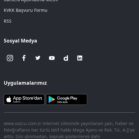
KVKK Başvuru Formu
RSS
Sosyal Medya
Uygulamalarımız
www.sozcu.com.tr internet sitesinde yayınlanan yazı, haber ve
fotoğrafların her türlü telif hakkı Mega Ajans ve Rek. Tic. A.Ş'ye
aittir. İzin alınmadan, kaynak gösterilerek dahi