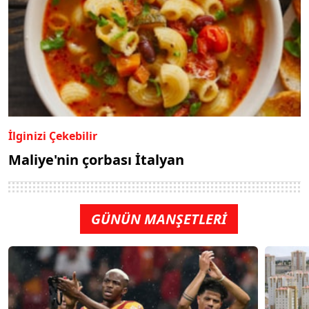
İlginizi Çekebilir
Maliye'nin çorbası İtalyan
GÜNÜN MANŞETLERİ