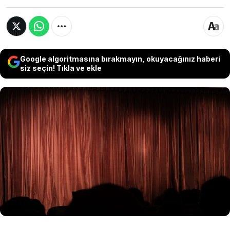
Google algoritmasına bırakmayın, okuyacağınız haberi
siz seçin! Tıkla ve ekle
Hazine ve Maliye Bakanlığı Vergi Denetim
Kurulu (VDK) Başkanlığı, kayıt dışı denetimleri
kapsamında, oyuncu ve ses sanatçıları ile bu
sanatçıların ajanslarına yönelik inceleme
gerçekleştirirken ilk aşamada 150 kişinin gelir ve
beyanları arasında uyumsuzluk tespit edildi.