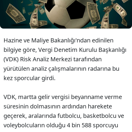
ücret gelirlerini açıklamak için izaha davet etti.
Ülkeden ayrılmadan önce sözleşmesi biten bir
futbolcunun 70 milyon lira vergi ödediği açıklandı.
Hazine ve Maliye Bakanlığı'ndan edinilen
bilgiye göre, Vergi Denetim Kurulu Başkanlığı
(VDK) Risk Analiz Merkezi tarafından
yürütülen analiz çalışmalarının radarına bu
kez sporcular girdi.
VDK, martta gelir vergisi beyanname verme
süresinin dolmasının ardından harekete
geçerek, aralarında futbolcu, basketbolcu ve
voleybolcuların olduğu 4 bin 588 sporcuyu