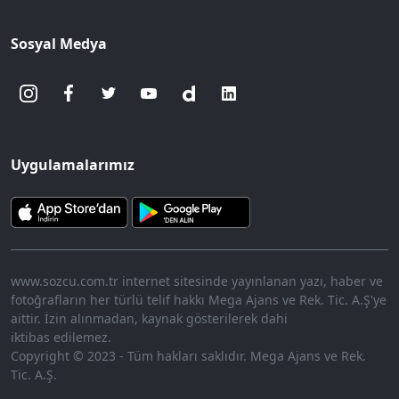
Sosyal Medya
Uygulamalarımız
www.sozcu.com.tr internet sitesinde yayınlanan yazı, haber ve
fotoğrafların her türlü telif hakkı Mega Ajans ve Rek. Tic. A.Ş'ye
aittir. İzin alınmadan, kaynak gösterilerek dahi
iktibas edilemez.
Copyright © 2023 - Tüm hakları saklıdır. Mega Ajans ve Rek.
Tic. A.Ş.