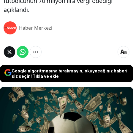
futbolcunun 70 milyon lira vergi ödediği
açıklandı.
Haber Merkezi
Google algoritmasına bırakmayın, okuyacağınız haberi
siz seçin! Tıkla ve ekle
Hazine ve Maliye Bakanlığı kayıt dışı ile mücadele
kapsamında yabancı ve yerli toplam 4 bin 588
sporcuyu takibe aldı. Vergi Denetim Kurulu
Başkanlığı çeşitli branşlarda faaliyet gösteren 310
sporcuyu 2024 yılına yönelik beyan dışı bıraktıkları