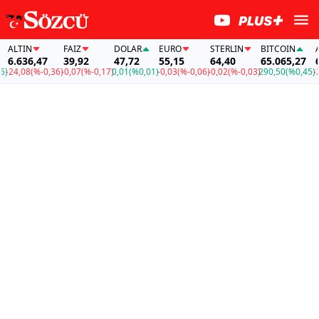
ALTIN
FAİZ
DOLAR
EURO
STERLIN
BITCOIN
ALT
6.636,47
39,92
47,72
55,15
64,40
65.065,27
6.6
24,08
(%-0,36)
-0,07
(%-0,17)
0,01
(%0,01)
-0,03
(%-0,06)
-0,02
(%-0,03)
290,50
(%0,45)
-24,