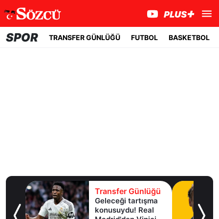
SPOR
TRANSFER GÜNLÜĞÜ
FUTBOL
BASKETBOL
lüğü
Transfer Günlüğü
Geleceği tartışma
aha
konusuydu! Real