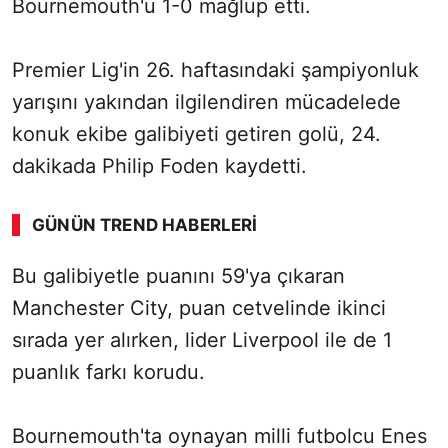
Bournemouth'u 1-0 mağlup etti.
Premier Lig'in 26. haftasındaki şampiyonluk
yarışını yakından ilgilendiren mücadelede
konuk ekibe galibiyeti getiren golü, 24.
dakikada Philip Foden kaydetti.
GÜNÜN TREND HABERLERI
00:02
/ 02:14
Bu galibiyetle puanını 59'ya çıkaran
Sesi Aç
Manchester City, puan cetvelinde ikinci
sırada yer alırken, lider Liverpool ile de 1
puanlık farkı korudu.
Bournemouth'ta oynayan milli futbolcu Enes