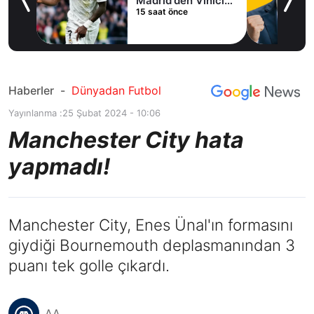
Madrid'den Vinicius
15 saat önce
Junior kararı
Haberler
-
Dünyadan Futbol
Yayınlanma :
25 Şubat 2024 - 10:06
Manchester City hata
yapmadı!
Manchester City, Enes Ünal'ın formasını
giydiği Bournemouth deplasmanından 3
puanı tek golle çıkardı.
AA