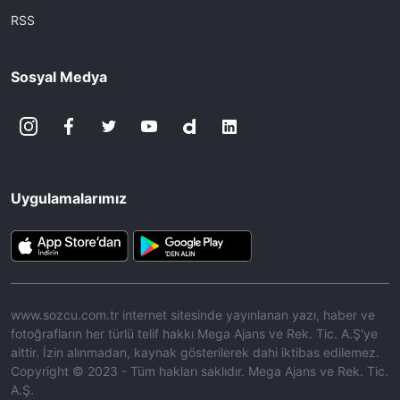
RSS
Sosyal Medya
Uygulamalarımız
www.sozcu.com.tr internet sitesinde yayınlanan yazı, haber ve
fotoğrafların her türlü telif hakkı Mega Ajans ve Rek. Tic. A.Ş'ye
aittir. İzin alınmadan, kaynak gösterilerek dahi iktibas edilemez.
Copyright © 2023 - Tüm hakları saklıdır. Mega Ajans ve Rek. Tic.
A.Ş.