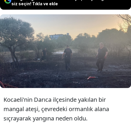
siz seçin! Tıkla ve ekle
Kocaeli’nin Darıca ilçesinde yakılan
mangalın ateşi otluk alana sıçradı.
Çıkan yangında 2 dönümlük alan kül
oldu.
Kocaeli'nin Darıca ilçesinde yakılan bir
mangal ateşi, çevredeki ormanlık alana
sıçrayarak yangına neden oldu.