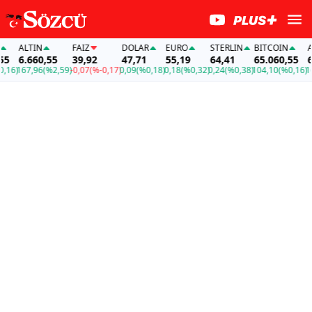
ALTIN
FAİZ
DOLAR
EURO
STERLIN
BITCOIN
ALTI
6.660,55
39,92
47,71
55,19
64,41
65.060,55
6.66
167,96
(%2,59)
-0,07
(%-0,17)
0,09
(%0,18)
0,18
(%0,32)
0,24
(%0,38)
104,10
(%0,16)
167,9