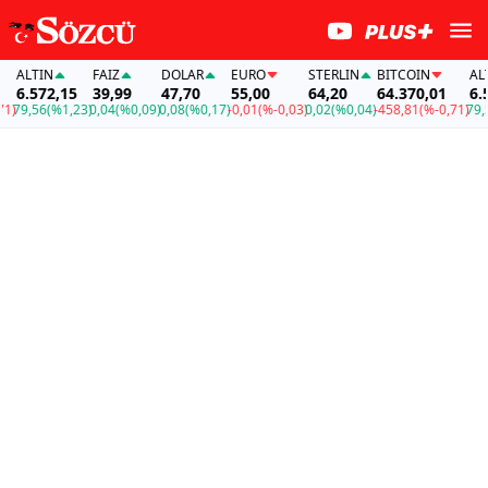
ALTIN
FAİZ
DOLAR
EURO
STERLIN
BITCOIN
ALTI
6.572,15
39,99
47,70
55,00
64,20
64.370,01
6.57
)
79,56
(%1,23)
0,04
(%0,09)
0,08
(%0,17)
-0,01
(%-0,03)
0,02
(%0,04)
-458,81
(%-0,71)
79,56