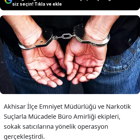
siz seçin! Tıkla ve ekle
Manisa Akhisar'da uyuşturucu
operasyonu düzenlendi. Olayla ilgili
gözaltına alınan yedi şüpheliden 3'ü
tutuklandı.
Akhisar İlçe Emniyet Müdürlüğü ve Narkotik
Suçlarla Mücadele Büro Amirliği ekipleri,
sokak satıcılarına yönelik operasyon
gerçekleştirdi.