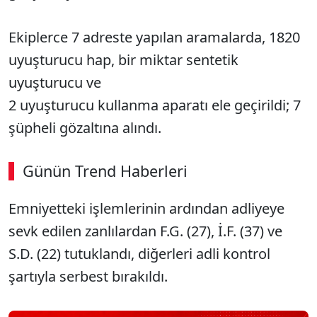
Ekiplerce 7 adreste yapılan aramalarda, 1820
uyuşturucu hap, bir miktar sentetik
uyuşturucu ve
2 uyuşturucu kullanma aparatı ele geçirildi; 7
şüpheli gözaltına alındı.
Günün Trend Haberleri
00:02
/ 09:08
Emniyetteki işlemlerinin ardından adliyeye
Sesi Aç
sevk edilen zanlılardan F.G. (27), İ.F. (37) ve
S.D. (22) tutuklandı, diğerleri adli kontrol
şartıyla serbest bırakıldı.