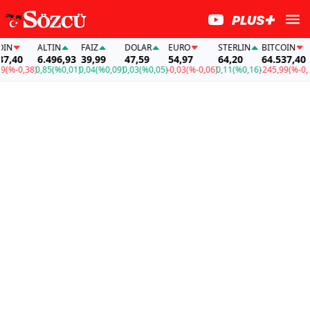
N
ALTIN
FAİZ
DOLAR
EURO
STERLIN
BITCOIN
,40
6.496,93
39,99
47,59
54,97
64,20
64.537,40
%-0,38)
0,85
(%0,01)
0,04
(%0,09)
0,03
(%0,05)
-0,03
(%-0,06)
0,11
(%0,16)
-245,99
(%-0,38)