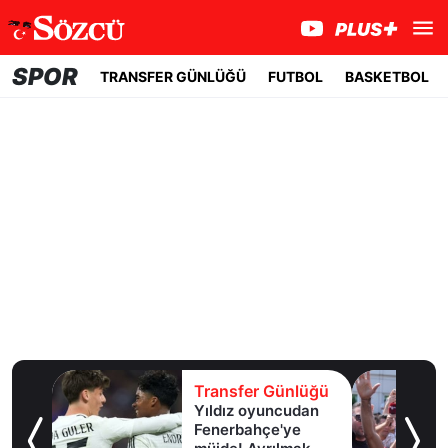
SPOR
TRANSFER GÜNLÜĞÜ
FUTBOL
BASKETBOL
lüğü
Transfer Günlüğü
girdi,
Yıldız oyuncudan
ir
Fenerbahçe'ye