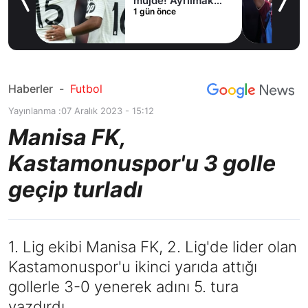
irdi
müjde! Ayrılmak
1 gün önce
istiyor
Haberler
-
Futbol
Yayınlanma :
07 Aralık 2023 - 15:12
Manisa FK,
Kastamonuspor'u 3 golle
geçip turladı
1. Lig ekibi Manisa FK, 2. Lig'de lider olan
Kastamonuspor'u ikinci yarıda attığı
gollerle 3-0 yenerek adını 5. tura
yazdırdı.